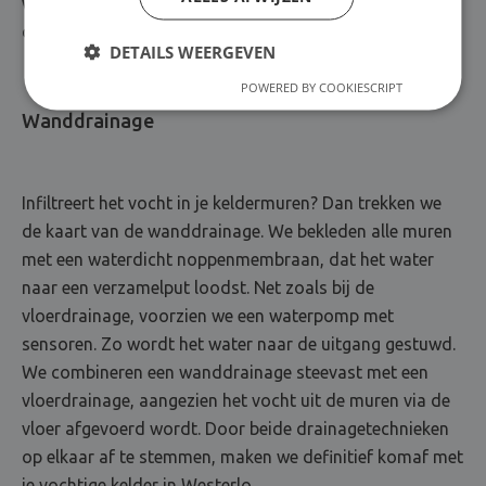
we een betonvloer aan, die je kelderplaatje weer
compleet maakt.
DETAILS WEERGEVEN
POWERED BY COOKIESCRIPT
Wanddrainage
Infiltreert het vocht in je keldermuren? Dan trekken we
de kaart van de wanddrainage. We bekleden alle muren
met een waterdicht noppenmembraan, dat het water
naar een verzamelput loodst. Net zoals bij de
vloerdrainage, voorzien we een waterpomp met
sensoren. Zo wordt het water naar de uitgang gestuwd.
We combineren een wanddrainage steevast met een
vloerdrainage, aangezien het vocht uit de muren via de
vloer afgevoerd wordt. Door beide drainagetechnieken
op elkaar af te stemmen, maken we definitief komaf met
je vochtige kelder in Westerlo.