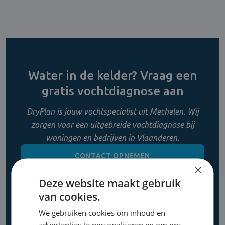
Water in de kelder? Vraag een
gratis vochtdiagnose aan
DryPlan is jouw vochtspecialist uit Mechelen. Wij
zorgen voor een uitgebreide vochtdiagnose bij
woningen en bedrijven in Vlaanderen.
CONTACT OPNEMEN
×
Deze website maakt gebruik
0800 11 956
van cookies.
We gebruiken cookies om inhoud en
advertenties te personaliseren en om ons