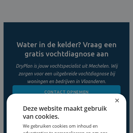
Water in de kelder? Vraag een
gratis vochtdiagnose aan
DryPlan is jouw vochtspecialist uit Mechelen. Wij
zorgen voor een uitgebreide vochtdiagnose bij
woningen en bedrijven in Vlaanderen.
CONTACT OPNEMEN
×
Deze website maakt gebruik
0800 11 956
van cookies.
We gebruiken cookies om inhoud en
advertenties te personaliseren en om ons