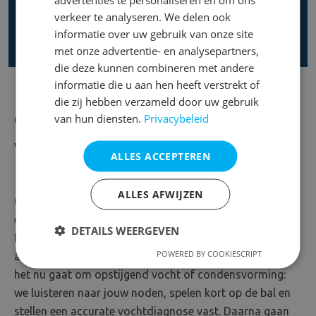
verkeer te analyseren. We delen ook
informatie over uw gebruik van onze site
met onze advertentie- en analysepartners,
die deze kunnen combineren met andere
informatie die u aan hen heeft verstrekt of
die zij hebben verzameld door uw gebruik
Over DryPlan
van hun diensten.
Privacybeleid
Vol overgave voor vochtbestrijding
ALLES ACCEPTEREN
ALLES AFWIJZEN
Oplossingsgericht, communicatief en veel goesting om
elk vochtprobleem aan te pakken. Maak kennis met
DETAILS WEERGEVEN
DryPlan, vochtspecialist uit Mechelen. Hier gaat gericht
POWERED BY COOKIESCRIPT
advies hand in hand met een waterdichte oplossing. Of
het nu gaat om opstijgend vocht of condensvorming:
we luisteren naar jouw noden, spelen kort op de bal en
stellen een accurate vochtdiagnose vast. Daarna gaan