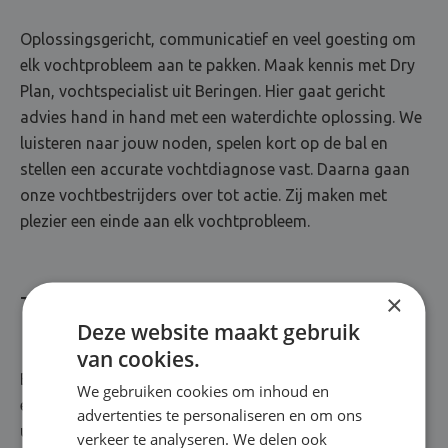
Oplossingsgericht, communicatief en veel goesting om
elk vochtprobleem aan te pakken. Maak kennis met Dry
Plan, vochtspecialist uit Beringen. Hier gaat gericht
advies hand in hand met een waterdichte oplossing. We
luisteren naar jouw noden, spelen kort op de bal en
stellen een accurate vochtdiagnose vast. Daarna gaan
onze vochtbestrijders over tot actie. Zij maken met
plezier een einde aan elk vochtprobleem.
×
Totaalrenovatie van A tot Z
Deze website maakt gebruik
van cookies.
Bij Dry Plan staat kwaliteit met stip op één. Jarenlange
We gebruiken cookies om inhoud en
ervaring? Kennis over de nieuwste technieken? Een
advertenties te personaliseren en om ons
uitgebreid arsenaal aan topproducten? Die zitten
verkeer te analyseren. We delen ook