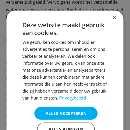
verzamelput geleid. Vervolgens wordt het verzamelde
water naar een afvoerkanaal (bv. het riool) gedreven met
×
behulp van een pomp.
Deze website maakt gebruik
van cookies.
Vloerdrainage
We gebruiken cookies om inhoud en
advertenties te personaliseren en om ons
verkeer te analyseren. We delen ook
informatie over uw gebruik van onze site
We schuiven een vloerdrainage naar voren als het vocht
met onze advertentie- en analysepartners,
infiltreert in de keldervloer. In dat geval bedekken we de
die deze kunnen combineren met andere
bodem met waterafstotende lagen, zoals een
informatie die u aan hen heeft verstrekt of
noppenmembraan. Het membraan wordt gekenmerkt
die zij hebben verzameld door uw gebruik
door zijn speciale structuur, die het water via allerlei
van hun diensten.
Privacybeleid
kanalen naar een verzamelput leidt. In deze put plaatsen
we een waterpomp, die voorzien is van sensoren en het
ALLES ACCEPTEREN
water vakkundig afvoert. Zo maken we definitief komaf
met je vochtprobleem. Boven op de noppenfolie brengen
ALLES AFWIJZEN