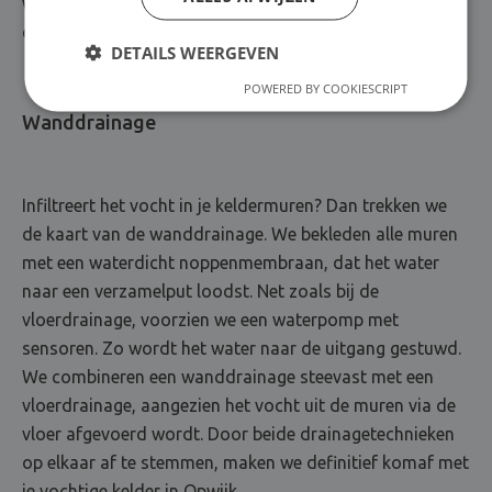
we een betonvloer aan, die je kelderplaatje weer
compleet maakt.
DETAILS WEERGEVEN
POWERED BY COOKIESCRIPT
Wanddrainage
Infiltreert het vocht in je keldermuren? Dan trekken we
de kaart van de wanddrainage. We bekleden alle muren
met een waterdicht noppenmembraan, dat het water
naar een verzamelput loodst. Net zoals bij de
vloerdrainage, voorzien we een waterpomp met
sensoren. Zo wordt het water naar de uitgang gestuwd.
We combineren een wanddrainage steevast met een
vloerdrainage, aangezien het vocht uit de muren via de
vloer afgevoerd wordt. Door beide drainagetechnieken
op elkaar af te stemmen, maken we definitief komaf met
je vochtige kelder in Opwijk.