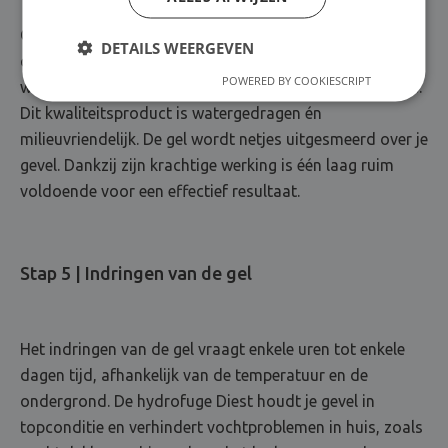
Om vochtinfiltratie in metselwerk en betonnen
DETAILS WEERGEVEN
constructies te bestrijden, gebruiken wij Humifix: een
POWERED BY COOKIESCRIPT
waterafstotende coating die we zelf hebben ontwikkeld.
Dit kwaliteitsproduct is watergedragen én
milieuvriendelijk. De gel wordt netjes uitgesmeerd over je
gevel. Dankzij zijn krachtige werking is één laag ruim
voldoende voor een effectief resultaat.
Stap 5 | Indringen van de gel
Het indringen van de gel vraagt enkele uren tot enkele
dagen tijd, afhankelijk van de temperatuur en de
ondergrond. De hydrofuge Diest houdt je gevel in
topconditie en verhindert vochtproblemen in huis, zoals