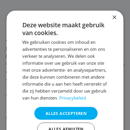
×
Stap 3 | Reinigen
Deze website maakt gebruik
van cookies.
We gebruiken cookies om inhoud en
Voordat we je gevel hydrofoberen, worden de voegen
advertenties te personaliseren en om ons
hersteld en de stenen gereinigd. De reinigingsmethode
verkeer te analyseren. We delen ook
hangt af van het type aanslag op je buitenmuren. Zien
informatie over uw gebruik van onze site
we mossen op je gevel? Dan behandelen we hem met een
met onze advertentie- en analysepartners,
doeltreffend ontmossingsproduct. Daarna spoelen we
die deze kunnen combineren met andere
de muur af met water, zodat de gevel volledig zuiver is.
informatie die u aan hen heeft verstrekt of
Zo is hij helemaal klaar om geïmpregneerd te worden
die zij hebben verzameld door uw gebruik
door middel van een hydrofuge Berchem.
van hun diensten.
Privacybeleid
ALLES ACCEPTEREN
Stap 4 | Hydrofoberen gevel
ALLES AFWIJZEN