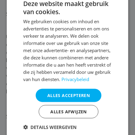
Deze website maakt gebruik
van cookies.
Stap 3 | Muur injecteren
We gebruiken cookies om inhoud en
advertenties te personaliseren en om ons
verkeer te analyseren. We delen ook
Up next? Onderaan de muur boren we gaten met een
informatie over uw gebruik van onze site
diameter van 10 à 14 millimeter. Dit doen we om de 10
met onze advertentie- en analysepartners,
centimeter. Vervolgens gaan we je muur injecteren met
die deze kunnen combineren met andere
het kwaliteitsproduct Rewahgel inject A+++. Deze gel
informatie die u aan hen heeft verstrekt of
verspreidt zich gedurende 3 à 4 weken in je muur en
die zij hebben verzameld door uw gebruik
vormt een stevige, horizontale vochtbarrière, net boven
van hun diensten.
Privacybeleid
de vloer. Zo zetten we opstijgend vocht volledig
buitenspel.
ALLES ACCEPTEREN
ALLES AFWIJZEN
Stap 4 | Beschermen
DETAILS WEERGEVEN