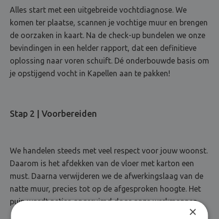
Alles start met een uitgebreide vochtdiagnose. We
komen ter plaatse, scannen je vochtige muur en brengen
de oorzaken in kaart. Na de check-up bundelen we onze
bevindingen in een helder rapport, dat een definitieve
oplossing naar voren schuift. Dé onderbouwde basis om
je opstijgend vocht in Kapellen aan te pakken!
Stap 2 | Voorbereiden
We handelen steeds met veel respect voor jouw woonst.
Daarom is het afdekken van de vloer met karton een
must. Daarna verwijderen we de afwerkingslaag van de
natte muur, precies tot op de afgesproken hoogte. Het
puin wordt netjes opgeruimd door onze werkmannen.
×