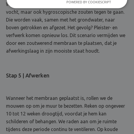
POWERED BY COOKIESCRIPT
We halen alles uit de kast om niet enkel opstijgend
vocht, maar ook hygroscopische zouten tegen te gaan.
Die worden vaak, samen met het grondwater, naar
boven getrokken en afgezet. Het gevolg? Pleister- en
verfwerk komen opnieuw los. Dit scenario vermijden we
door een zoutwerend membraan te plaatsen, dat je
afwerkingslaag in zijn mooiste staat houdt.
Stap 5 | Afwerken
Wanneer het membraan geplaatst is, rollen we de
mouwen op om je muur te bezetten. Reken op ongeveer
10 tot 12 weken droogtijd, voordat je hem kan
schilderen of behangen. We raden aan om je ruimte
tijdens deze periode continu te ventileren. Op koude