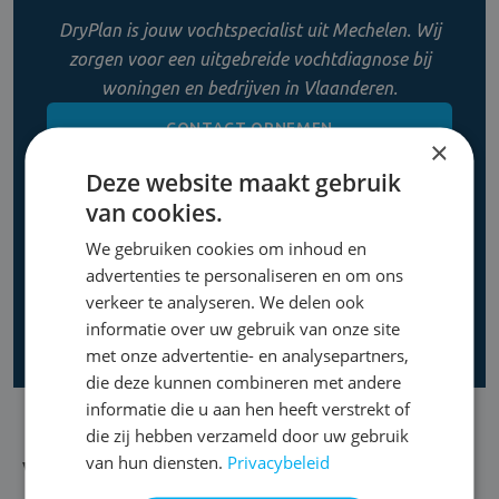
DryPlan is jouw vochtspecialist uit Mechelen. Wij
zorgen voor een uitgebreide vochtdiagnose bij
woningen en bedrijven in Vlaanderen.
CONTACT OPNEMEN
×
Deze website maakt gebruik
0800 11 956
van cookies.
We gebruiken cookies om inhoud en
advertenties te personaliseren en om ons
verkeer te analyseren. We delen ook
informatie over uw gebruik van onze site
met onze advertentie- en analysepartners,
die deze kunnen combineren met andere
informatie die u aan hen heeft verstrekt of
die zij hebben verzameld door uw gebruik
van hun diensten.
Privacybeleid
Vocht in de kelder bestrijden