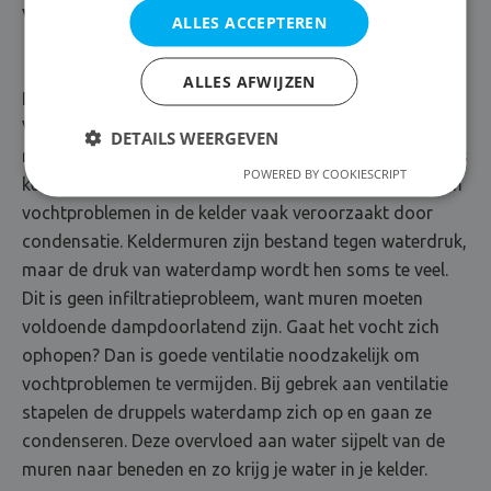
Vochtproblemen kelder
ALLES ACCEPTEREN
ALLES AFWIJZEN
De kelder is een kwetsbare plaats voor vochtproblemen
Vanzelfsprekend komt grondvocht het gemakkelijkst in
DETAILS WEERGEVEN
ruimtes die zich onder de grond bevinden. In dat geval is
POWERED BY COOKIESCRIPT
kelderdichting van essentieel belang. Daarnaast worden
vochtproblemen in de kelder vaak veroorzaakt door
condensatie. Keldermuren zijn bestand tegen waterdruk,
maar de druk van waterdamp wordt hen soms te veel.
Dit is geen infiltratieprobleem, want muren moeten
voldoende dampdoorlatend zijn. Gaat het vocht zich
ophopen? Dan is goede ventilatie noodzakelijk om
vochtproblemen te vermijden. Bij gebrek aan ventilatie
stapelen de druppels waterdamp zich op en gaan ze
condenseren. Deze overvloed aan water sijpelt van de
muren naar beneden en zo krijg je water in je kelder.