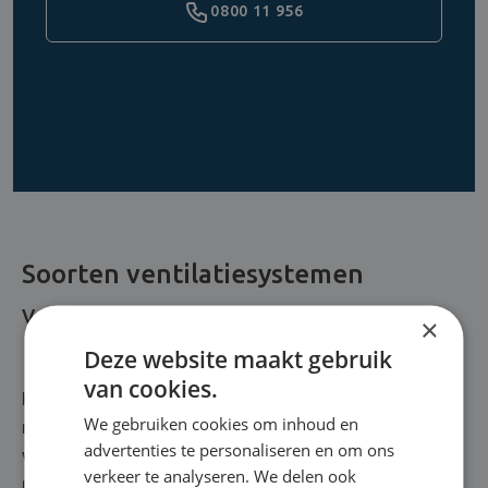
0800 11 956
Soorten ventilatiesystemen
Ventilatiesysteem B
×
Deze website maakt gebruik
van cookies.
Hoe werkt ventilatiesysteem B? In droge ruimtes voeren
We gebruiken cookies om inhoud en
mechanische ventilatoren verse lucht toe. De afvoer van
advertenties te personaliseren en om ons
verontreinigde lucht in natte huiskamers gebeurt op
verkeer te analyseren. We delen ook
natuurlijke wijze, via verticale afvoerkanalen. Dit type