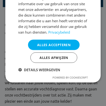
informatie over uw gebruik van onze site
met onze advertentie- en analysepartners,
die deze kunnen combineren met andere
informatie die u aan hen heeft verstrekt of
Over DryPlan
die zij hebben verzameld door uw gebruik
van hun diensten.
Privacybeleid
Vol overgave voor vochtbestrijding
ALLES ACCEPTEREN
Oplossingsgericht, communicatief en veel goesting om
ALLES AFWIJZEN
elk vochtprobleem aan te pakken. Maak kennis met
DryPlan, vochtspecialist uit Mechelen. Hier gaat gericht
DETAILS WEERGEVEN
advies hand in hand met een waterdichte oplossing. Of
het nu gaat om opstijgend vocht of condensvorming:
POWERED BY COOKIESCRIPT
we luisteren naar jouw noden, spelen kort op de bal en
stellen een accurate vochtdiagnose vast. Daarna gaan
onze vochtbestrijders over tot actie. Zij maken met
plezier een einde aan jouw natte kelder!