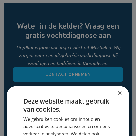
Water in de kelder? Vraag een
gratis vochtdiagnose aan
DryPlan is jouw vochtspecialist uit Mechelen. Wij
zorgen voor een uitgebreide vochtdiagnose bij
woningen en bedrijven in Vlaanderen.
CONTACT OPNEMEN
×
0800 11 956
Deze website maakt gebruik
van cookies.
We gebruiken cookies om inhoud en
advertenties te personaliseren en om ons
verkeer te analyseren. We delen ook