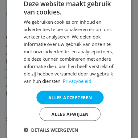
Deze website maakt gebruik
van cookies.
Stap 3 | Muur injecteren
We gebruiken cookies om inhoud en
advertenties te personaliseren en om ons
verkeer te analyseren. We delen ook
Up next? Onderaan de muur boren we gaten met een
informatie over uw gebruik van onze site
diameter van 10 à 14 millimeter. Dit doen we om de 10
met onze advertentie- en analysepartners,
centimeter. Vervolgens gaan we je muur injecteren met
die deze kunnen combineren met andere
het kwaliteitsproduct Rewahgel inject A+++. Deze gel
informatie die u aan hen heeft verstrekt of
verspreidt zich gedurende 3 à 4 weken in je muur en
die zij hebben verzameld door uw gebruik
vormt een stevige, horizontale vochtbarrière, net boven
van hun diensten.
Privacybeleid
de vloer. Zo zetten we opstijgend vocht volledig
buitenspel.
ALLES ACCEPTEREN
ALLES AFWIJZEN
Stap 4 | Beschermen
DETAILS WEERGEVEN