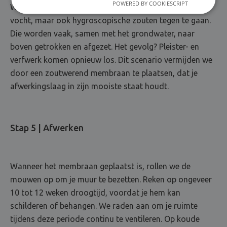
POWERED BY COOKIESCRIPT
We halen alles uit de kast om niet enkel opstijgend
vocht, maar ook hygroscopische zouten tegen te gaan.
Die worden vaak, samen met het grondwater, naar
boven getrokken en afgezet. Het gevolg? Pleister- en
verfwerk komen opnieuw los. Dit scenario vermijden we
door een zoutwerend membraan te plaatsen, dat je
afwerkingslaag in zijn mooiste staat houdt.
Stap 5 | Afwerken
Wanneer het membraan geplaatst is, rollen we de
mouwen op om je muur te bezetten. Reken op ongeveer
10 tot 12 weken droogtijd, voordat je hem kan
schilderen of behangen. We raden aan om je ruimte
tijdens deze periode continu te ventileren. Op koude