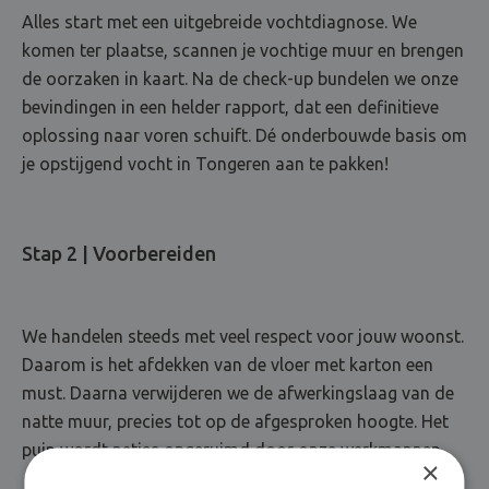
Alles start met een uitgebreide vochtdiagnose. We
komen ter plaatse, scannen je vochtige muur en brengen
de oorzaken in kaart. Na de check-up bundelen we onze
bevindingen in een helder rapport, dat een definitieve
oplossing naar voren schuift. Dé onderbouwde basis om
je opstijgend vocht in Tongeren aan te pakken!
Stap 2 | Voorbereiden
We handelen steeds met veel respect voor jouw woonst.
Daarom is het afdekken van de vloer met karton een
must. Daarna verwijderen we de afwerkingslaag van de
natte muur, precies tot op de afgesproken hoogte. Het
puin wordt netjes opgeruimd door onze werkmannen.
×