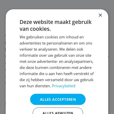
×
Stap 3 | Reinigen
Deze website maakt gebruik
van cookies.
We gebruiken cookies om inhoud en
Voordat we je gevel hydrofoberen, worden de voegen
advertenties te personaliseren en om ons
hersteld en de stenen gereinigd. De reinigingsmethode
verkeer te analyseren. We delen ook
hangt af van het type aanslag op je buitenmuren. Zien
informatie over uw gebruik van onze site
we mossen op je gevel? Dan behandelen we hem met een
met onze advertentie- en analysepartners,
doeltreffend ontmossingsproduct. Daarna spoelen we
die deze kunnen combineren met andere
de muur af met water, zodat de gevel volledig zuiver is.
informatie die u aan hen heeft verstrekt of
Zo is hij helemaal klaar om geïmpregneerd te worden
die zij hebben verzameld door uw gebruik
door middel van een hydrofuge Hoeilaart.
van hun diensten.
Privacybeleid
ALLES ACCEPTEREN
Stap 4 | Hydrofoberen gevel
ALLES AFWIJZEN