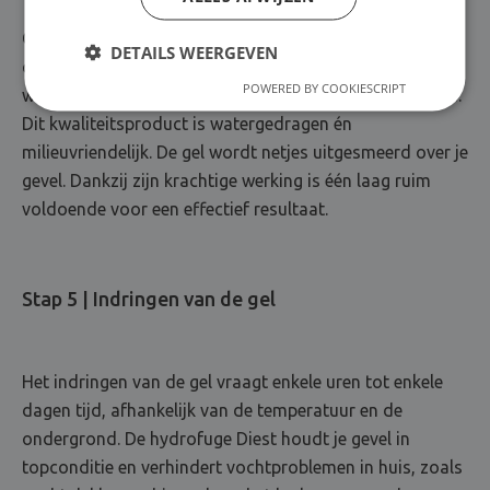
Om vochtinfiltratie in metselwerk en betonnen
DETAILS WEERGEVEN
constructies te bestrijden, gebruiken wij Humifix: een
POWERED BY COOKIESCRIPT
waterafstotende coating die we zelf hebben ontwikkeld.
Dit kwaliteitsproduct is watergedragen én
milieuvriendelijk. De gel wordt netjes uitgesmeerd over je
gevel. Dankzij zijn krachtige werking is één laag ruim
voldoende voor een effectief resultaat.
Stap 5 | Indringen van de gel
Het indringen van de gel vraagt enkele uren tot enkele
dagen tijd, afhankelijk van de temperatuur en de
ondergrond. De hydrofuge Diest houdt je gevel in
topconditie en verhindert vochtproblemen in huis, zoals