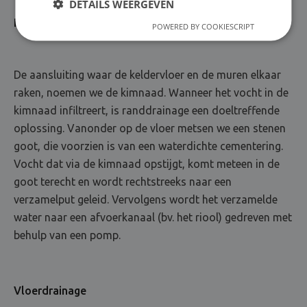
DETAILS WEERGEVEN
Randdrainage
POWERED BY COOKIESCRIPT
De aansluiting waar de keldervloer en de muren elkaar
raken, noemen we de kimnaad. Wanneer het vocht in de
kimnaad infiltreert, is randdrainage een doeltreffende
oplossing. Vanonder op de vloer metsen we een stenen
goot, die voorzien is van een waterdichte cementering.
Vocht dat via de kimnaad opstijgt, komt meteen in de
goot terecht en wordt rechtstreeks naar een
verzamelput geleid. Vervolgens wordt het verzamelde
water naar een afvoerkanaal (bv. het riool) gedreven met
behulp van een pomp.
Vloerdrainage