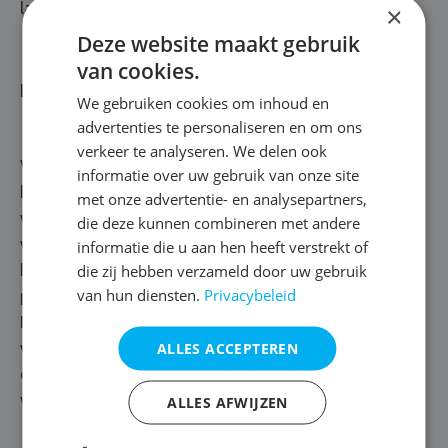
laten alles brandschoon achter.
×
Deze website maakt gebruik
van cookies.
Kelderdrainage
We gebruiken cookies om inhoud en
advertenties te personaliseren en om ons
verkeer te analyseren. We delen ook
Vaak is de mate van insijpeling en waterinfiltratie in de
informatie over uw gebruik van onze site
kelder zo groot dat injectie geen passende oplossing
met onze advertentie- en analysepartners,
vormt. Toch bieden wij een duurzaam antwoord op je
die deze kunnen combineren met andere
vochtprobleem, met een effectieve kelderdrainage. Wat
informatie die u aan hen heeft verstrekt of
die zij hebben verzameld door uw gebruik
houdt dat in? We leiden het vocht in de kelder naar een
van hun diensten.
Privacybeleid
pomp, die aangesloten wordt op het afvoerkanaal.
Naargelang de aard en de locatie van het
ALLES ACCEPTEREN
vochtprobleem zijn er verschillende
drainagetoepassingen om de natte kelder in Hemiksem
vochtvrij te maken.
ALLES AFWIJZEN