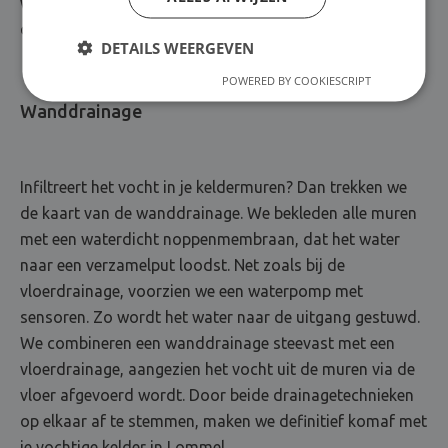
we een betonvloer aan, die je kelderplaatje weer
compleet maakt.
DETAILS WEERGEVEN
POWERED BY COOKIESCRIPT
Wanddrainage
Infiltreert het vocht in je keldermuren? Dan trekken we
de kaart van de wanddrainage. We bekleden alle muren
met een waterdicht noppenmembraan, dat het water
naar een verzamelput loodst. Net zoals bij de
vloerdrainage, voorzien we een waterpomp met
sensoren. Zo wordt het water naar de uitgang gestuwd.
We combineren een wanddrainage steevast met een
vloerdrainage, aangezien het vocht uit de muren via de
vloer afgevoerd wordt. Door beide drainagetechnieken
op elkaar af te stemmen, maken we definitief komaf met
je vochtige kelder in Lommel.