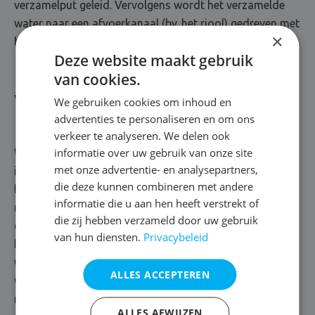
verzamelput geleid. Vervolgens wordt het verzamelde
water naar een afvoerkanaal (bv. het riool) gedreven met
×
behulp van een pomp.
Deze website maakt gebruik
van cookies.
Vloerdrainage
We gebruiken cookies om inhoud en
advertenties te personaliseren en om ons
verkeer te analyseren. We delen ook
informatie over uw gebruik van onze site
We schuiven een vloerdrainage naar voren als het vocht
met onze advertentie- en analysepartners,
infiltreert in de keldervloer. In dat geval bedekken we de
die deze kunnen combineren met andere
bodem met waterafstotende lagen, zoals een
informatie die u aan hen heeft verstrekt of
noppenmembraan. Het membraan wordt gekenmerkt
die zij hebben verzameld door uw gebruik
door zijn speciale structuur, die het water via allerlei
van hun diensten.
Privacybeleid
kanalen naar een verzamelput leidt. In deze put plaatsen
we een waterpomp, die voorzien is van sensoren en het
ALLES ACCEPTEREN
water vakkundig afvoert. Zo maken we definitief komaf
met je vochtprobleem. Boven op de noppenfolie brengen
ALLES AFWIJZEN