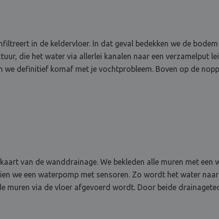
infiltreert in de keldervloer. In dat geval bedekken we de bo
ur, die het water via allerlei kanalen naar een verzamelput le
n we definitief komaf met je vochtprobleem. Boven op de noppe
 de kaart van de wanddrainage. We bekleden alle muren met ee
orzien we een waterpomp met sensoren. Zo wordt het water na
de muren via de vloer afgevoerd wordt. Door beide drainagete