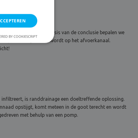
ACCEPTEREN
rige vochtdiagnose. Op basis van de conclusie bepalen we
RED BY COOKIESCRIPT
 pomp, die aangesloten wordt op het afvoerkanaal.
icht!
filtreert, is randdrainage een doeltreffende oplossing.
imnaad opstijgt, komt meteen in de goot terecht en wordt
) gedreven met behulp van een pomp.