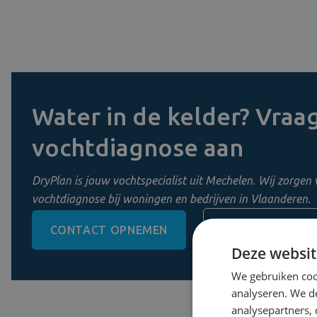
Water in de kelder? Vraag
vochtdiagnose aan
DryPlan is jouw vochtspecialist uit Mechelen. Wij zorgen 
vochtdiagnose bij woningen en bedrijven in Vlaanderen.
CONTACT OPNEMEN
0800 11 956
Deze websit
We gebruiken coo
analyseren. We de
analysepartners,