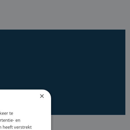
×
keer te
tentie- en
 heeft verstrekt