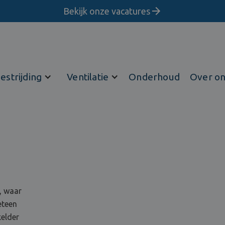
Bekijk onze vacatures
estrijding
Ventilatie
Onderhoud
Over o
, waar
eteen
kelder