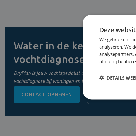
Deze websit
We gebruiken coo
Water in de kelder? Vraag
analyseren. We de
analysepartners,
vochtdiagnose aan
of die zij hebbe
DryPlan is jouw vochtspecialist uit Mechelen. Wij zorgen 
DETAILS WE
vochtdiagnose bij woningen en bedrijven in Vlaanderen.
CONTACT OPNEMEN
0800 11 956