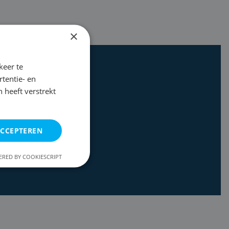
×
keer te
tentie- en
 heeft verstrekt
ACCEPTEREN
RED BY COOKIESCRIPT