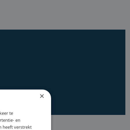
×
keer te
tentie- en
 heeft verstrekt