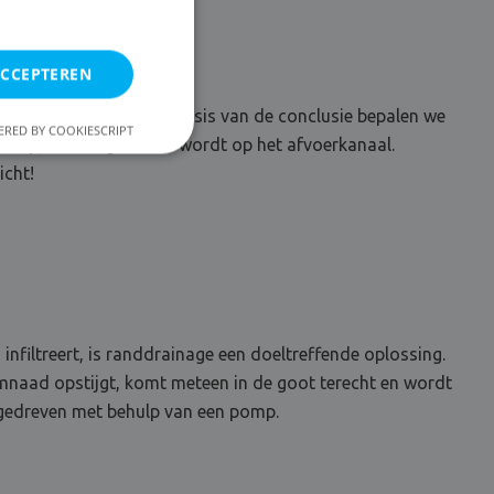
ACCEPTEREN
rige vochtdiagnose. Op basis van de conclusie bepalen we
RED BY COOKIESCRIPT
 pomp, die aangesloten wordt op het afvoerkanaal.
icht!
filtreert, is randdrainage een doeltreffende oplossing.
imnaad opstijgt, komt meteen in de goot terecht en wordt
) gedreven met behulp van een pomp.