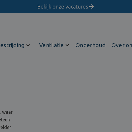
Bekijk onze vacatures
estrijding
Ventilatie
Onderhoud
Over o
, waar
eteen
kelder