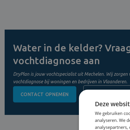
Water in de kelder? Vraag
vochtdiagnose aan
DryPlan is jouw vochtspecialist uit Mechelen. Wij zorgen 
vochtdiagnose bij woningen en bedrijven in Vlaanderen.
CONTACT OPNEMEN
0800 11 956
Deze websit
We gebruiken coo
analyseren. We de
analysepartners,