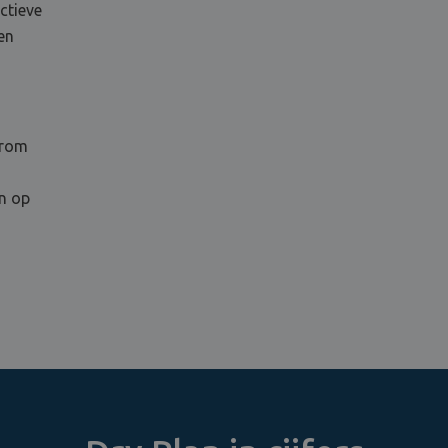
ctieve
en
arom
en op