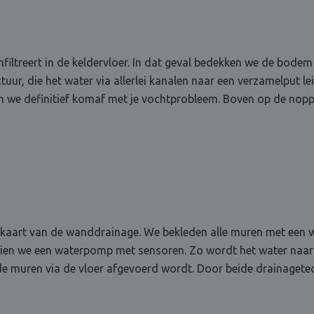
infiltreert in de keldervloer. In dat geval bedekken we de bo
ur, die het water via allerlei kanalen naar een verzamelput le
n we definitief komaf met je vochtprobleem. Boven op de noppe
 de kaart van de wanddrainage. We bekleden alle muren met ee
orzien we een waterpomp met sensoren. Zo wordt het water na
de muren via de vloer afgevoerd wordt. Door beide drainagete