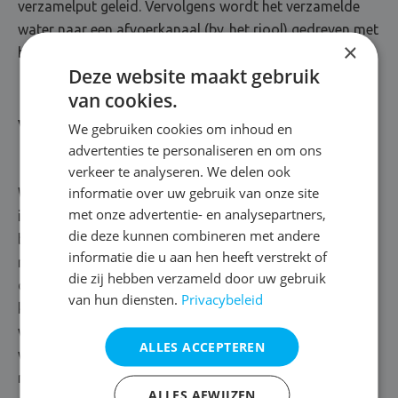
verzamelput geleid. Vervolgens wordt het verzamelde
water naar een afvoerkanaal (bv. het riool) gedreven met
×
behulp van een pomp.
Deze website maakt gebruik
van cookies.
Vloerdrainage
We gebruiken cookies om inhoud en
advertenties te personaliseren en om ons
verkeer te analyseren. We delen ook
informatie over uw gebruik van onze site
We schuiven een vloerdrainage naar voren als het vocht
met onze advertentie- en analysepartners,
infiltreert in de keldervloer. In dat geval bedekken we de
die deze kunnen combineren met andere
bodem met waterafstotende lagen, zoals een
informatie die u aan hen heeft verstrekt of
noppenmembraan. Het membraan wordt gekenmerkt
die zij hebben verzameld door uw gebruik
door zijn speciale structuur, die het water via allerlei
van hun diensten.
Privacybeleid
kanalen naar een verzamelput leidt. In deze put plaatsen
we een waterpomp, die voorzien is van sensoren en het
ALLES ACCEPTEREN
water vakkundig afvoert. Zo maken we definitief komaf
met je vochtprobleem. Boven op de noppenfolie brengen
ALLES AFWIJZEN