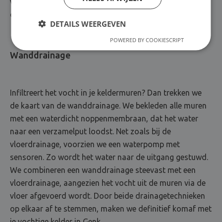
we een betonvloer aan, die je kelderplaatje weer
compleet maakt.
DETAILS WEERGEVEN
POWERED BY COOKIESCRIPT
Wanddrainage
Infiltreert het vocht in je keldermuren? Dan trekken we
de kaart van de wanddrainage. We bekleden alle muren
met een waterdicht noppenmembraan, dat het water
naar een verzamelput loodst. Net zoals bij de
vloerdrainage, voorzien we een waterpomp met
sensoren. Zo wordt het water naar de uitgang gestuwd.
We combineren een wanddrainage steevast met een
vloerdrainage, aangezien het vocht uit de muren via de
vloer afgevoerd wordt. Door beide drainagetechnieken
op elkaar af te stemmen, maken we definitief komaf met
je vochtige kelder in Genk.