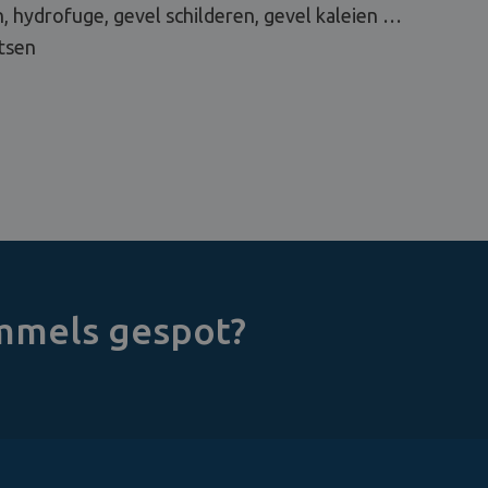
, hydrofuge, gevel schilderen, gevel kaleien …
tsen
immels gespot?