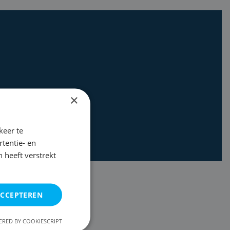
×
keer te
tentie- en
 heeft verstrekt
ACCEPTEREN
RED BY COOKIESCRIPT