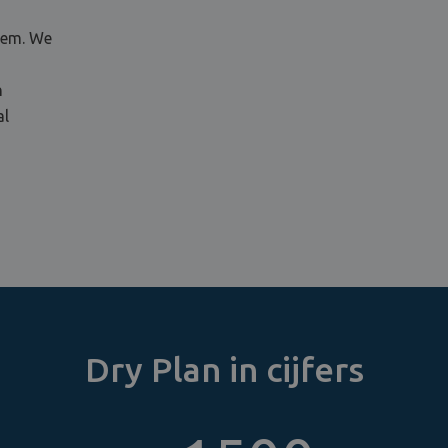
sem. We
n
al
Dry Plan in cijfers