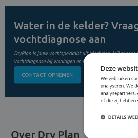
Water in de kelder? Vraag
vochtdiagnose aan
DryPlan is jouw vochtspecialist uit Mechelen. Wij zorgen 
vochtdiagnose bij woningen en bedrijven in Vlaanderen.
Deze websit
CONTACT OPNEMEN
0800 11 956
We gebruiken coo
analyseren. We de
analysepartners,
of die zij hebbe
DETAILS WE
Over Dry Plan