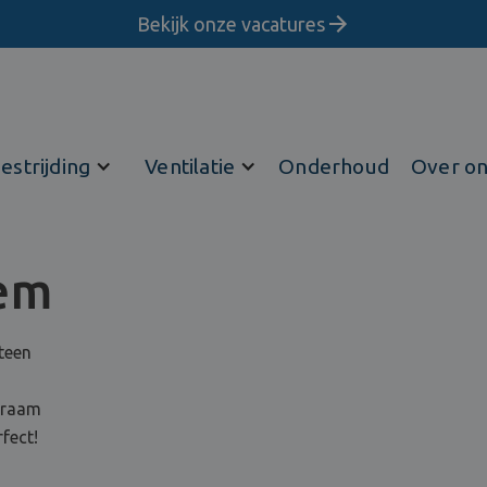
Bekijk onze vacatures
estrijding
Ventilatie
Onderhoud
Over o
em
teen
 kraam
fect!