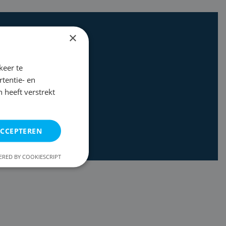
×
keer te
tentie- en
 heeft verstrekt
ACCEPTEREN
RED BY COOKIESCRIPT