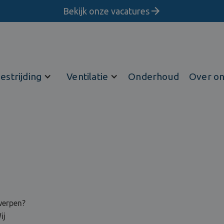
Bekijk onze vacatures
estrijding
Ventilatie
Onderhoud
Over o
werpen?
ij