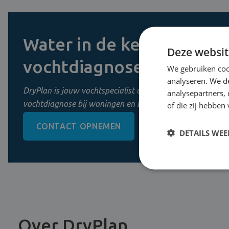
Water in de kelder? Vraag
Deze websit
vochtdiagnose aan
We gebruiken coo
analyseren. We de
DryPlan is jouw vochtspecialist uit Mechelen. Wij zorgen 
analysepartners,
vochtdiagnose bij woningen en bedrijven in Vlaanderen.
of die zij hebbe
CONTACT OPNEMEN
0800 11 956
DETAILS WE
Over DryPlan