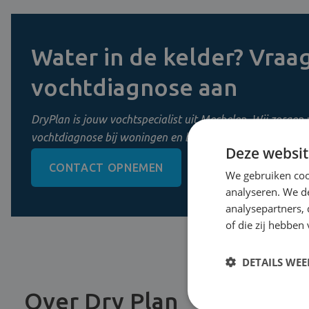
Water in de kelder? Vraag
vochtdiagnose aan
DryPlan is jouw vochtspecialist uit Mechelen. Wij zorgen 
vochtdiagnose bij woningen en bedrijven in Vlaanderen.
Deze websit
CONTACT OPNEMEN
0800 11 956
We gebruiken coo
analyseren. We de
analysepartners,
of die zij hebbe
DETAILS WE
Over Dry Plan