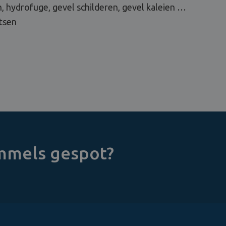
, hydrofuge, gevel schilderen, gevel kaleien …
tsen
immels gespot?