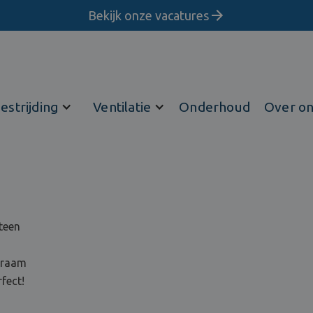
Bekijk onze vacatures
estrijding
Ventilatie
Onderhoud
Over o
teen
 kraam
fect!