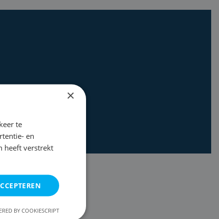
×
keer te
tentie- en
 heeft verstrekt
ACCEPTEREN
RED BY COOKIESCRIPT