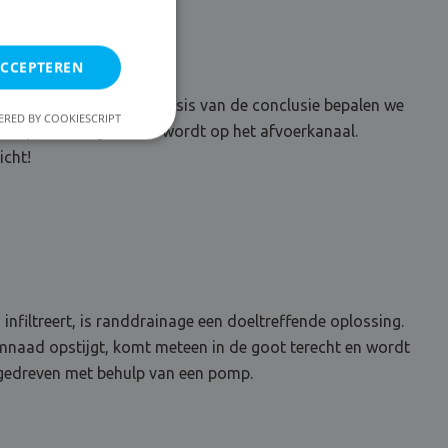
ACCEPTEREN
rige vochtdiagnose. Op basis van de conclusie bepalen we
RED BY COOKIESCRIPT
 pomp, die aangesloten wordt op het afvoerkanaal.
icht!
filtreert, is randdrainage een doeltreffende oplossing.
imnaad opstijgt, komt meteen in de goot terecht en wordt
) gedreven met behulp van een pomp.