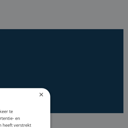
×
keer te
tentie- en
 heeft verstrekt