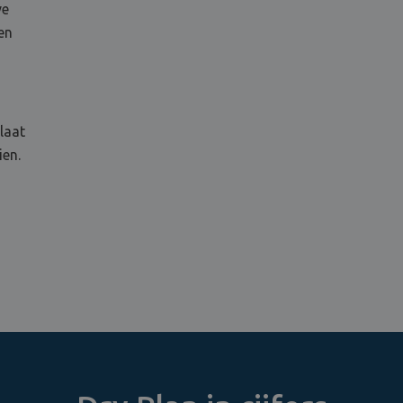
ve
en
laat
ien.