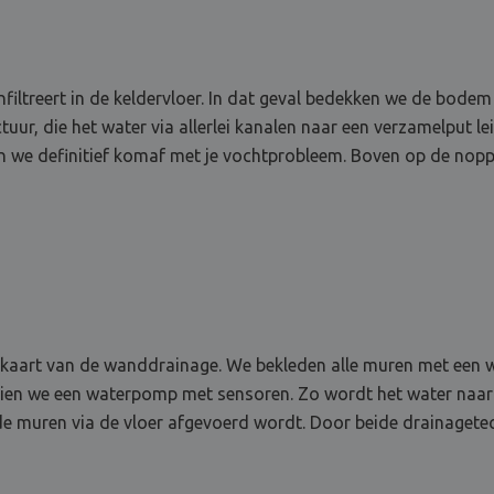
infiltreert in de keldervloer. In dat geval bedekken we de bo
ur, die het water via allerlei kanalen naar een verzamelput le
n we definitief komaf met je vochtprobleem. Boven op de noppe
 de kaart van de wanddrainage. We bekleden alle muren met ee
orzien we een waterpomp met sensoren. Zo wordt het water na
de muren via de vloer afgevoerd wordt. Door beide drainagete