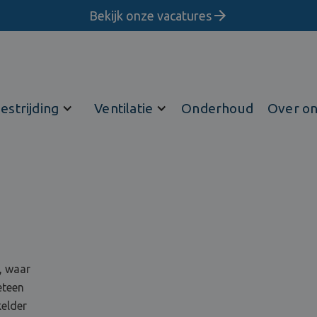
Bekijk onze vacatures
estrijding
Ventilatie
Onderhoud
Over o
, waar
eteen
kelder