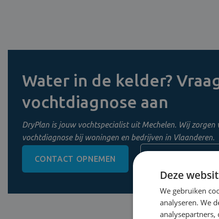
Water in de kelder? Vraag
vochtdiagnose aan
DryPlan is jouw vochtspecialist uit Mechelen. Wij zorgen 
vochtdiagnose bij woningen en bedrijven in Vlaanderen.
CONTACT OPNEMEN
0800 11 956
Deze websit
We gebruiken coo
analyseren. We de
analysepartners,