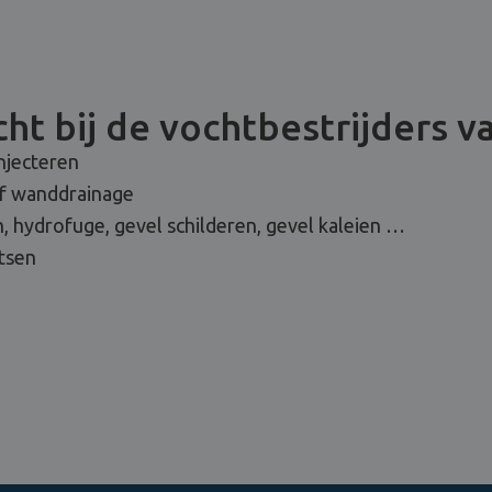
ht bij de vochtbestrijders v
njecteren
of wanddrainage
, hydrofuge, gevel schilderen, gevel kaleien …
tsen