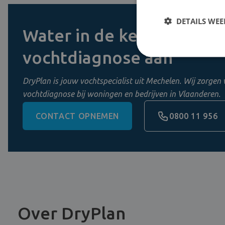
DETAILS WE
Water in de kelder? Vraag
vochtdiagnose aan
DryPlan is jouw vochtspecialist uit Mechelen. Wij zorgen 
vochtdiagnose bij woningen en bedrijven in Vlaanderen.
CONTACT OPNEMEN
0800 11 956
Over DryPlan