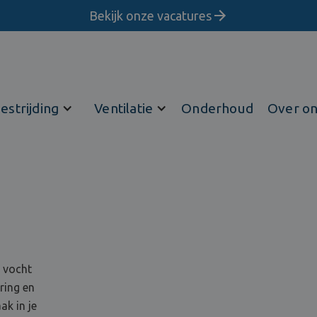
Bekijk onze vacatures
estrijding
Ventilatie
Onderhoud
Over o
d vocht
ring en
k in je