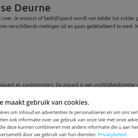
ose Deurne
 over. Je woonst of bedrijfspand wordt van kelder tot zolder
 verschillende metingen uit en gaan gedetailleerd te werk. 
quant en zoutmonsters. De aquant is een vochtigheidsmeter d
ische zouten aanwezig zijn in de ruimtes. En we gaan nog een 
e maakt gebruik van cookies.
 Deze doordachte vochtdiagnose legt de basis voor een doelt
kies om inhoud en advertenties te personaliseren en om ons ver
len ook informatie over uw gebruik van onze site met onze adver
 die deze kunnen combineren met andere informatie die u aan hen
n verzameld door uw gebruik van hun diensten.
Privacybeleid