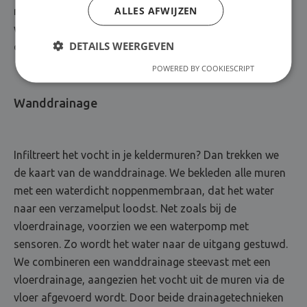
ALLES AFWIJZEN
met je vochtprobleem. Boven op de noppenfolie brengen
we een betonvloer aan, die je kelderplaatje weer
DETAILS WEERGEVEN
compleet maakt.
POWERED BY COOKIESCRIPT
Wanddrainage
Infiltreert het vocht in je keldermuren? Dan trekken we
de kaart van de wanddrainage. We bekleden alle muren
met een waterdicht noppenmembraan, dat het water
naar een verzamelput loodst. Net zoals bij de
vloerdrainage, voorzien we een waterpomp met
sensoren. Zo wordt het water naar de uitgang gestuwd.
We combineren een wanddrainage steevast met een
vloerdrainage, aangezien het vocht uit de muren via de
vloer afgevoerd wordt. Door beide drainagetechnieken