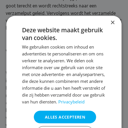
goot terecht en wordt rechtstreeks naar een
verzamelput geleid. Vervolgens wordt het verzamelde
×
water naar een afvoerkanaal (bv. het riool) gedreven met
behulp van een pomp.
Deze website maakt gebruik
van cookies.
We gebruiken cookies om inhoud en
Vloerdrainage
advertenties te personaliseren en om ons
verkeer te analyseren. We delen ook
informatie over uw gebruik van onze site
We schuiven een vloerdrainage naar voren als het vocht
met onze advertentie- en analysepartners,
infiltreert in de keldervloer. In dat geval bedekken we de
die deze kunnen combineren met andere
informatie die u aan hen heeft verstrekt of
bodem met waterafstotende lagen, zoals een
die zij hebben verzameld door uw gebruik
noppenmembraan. Het membraan wordt gekenmerkt
van hun diensten.
Privacybeleid
door zijn speciale structuur, die het water via allerlei
kanalen naar een verzamelput leidt. In deze put plaatsen
ALLES ACCEPTEREN
we een waterpomp, die voorzien is van sensoren en het
water vakkundig afvoert. Zo maken we definitief komaf