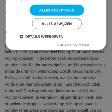
Vocht in de kelder bestrijden
ALLES ACCEPTEREN
Vochtproblemen kelder
ALLES AFWIJZEN
De kelder is een kwetsbare plaats voor vochtproblemen
DETAILS WEERGEVEN
Vanzelfsprekend komt grondvocht het gemakkelijkst in
POWERED BY COOKIESCRIPT
ruimtes die zich onder de grond bevinden. In dat geval is
kelderdichting van essentieel belang. Daarnaast worden
vochtproblemen in de kelder vaak veroorzaakt door
condensatie. Keldermuren zijn bestand tegen waterdruk,
maar de druk van waterdamp wordt hen soms te veel.
Dit is geen infiltratieprobleem, want muren moeten
voldoende dampdoorlatend zijn. Gaat het vocht zich
ophopen? Dan is goede ventilatie noodzakelijk om
vochtproblemen te vermijden. Bij gebrek aan ventilatie
stapelen de druppels waterdamp zich op en gaan ze
condenseren. Deze overvloed aan water sijpelt van de