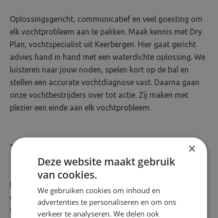
Oplossingsgericht, communicatief en veel goesting om
elk vochtprobleem aan te pakken. Maak kennis met Dry
Plan, vochtspecialist uit Keerbergen. Hier gaat gericht
advies hand in hand met een waterdichte oplossing. We
luisteren naar jouw noden, spelen kort op de bal en
stellen een accurate vochtdiagnose vast. Daarna gaan
onze vochtbestrijders over tot actie. Zij maken met
plezier een einde aan elk vochtprobleem.
×
Totaalrenovatie van A tot Z
Deze website maakt gebruik
van cookies.
Bij Dry Plan staat kwaliteit met stip op één. Jarenlange
We gebruiken cookies om inhoud en
ervaring? Kennis over de nieuwste technieken? Een
advertenties te personaliseren en om ons
uitgebreid arsenaal aan topproducten? Die zitten
verkeer te analyseren. We delen ook