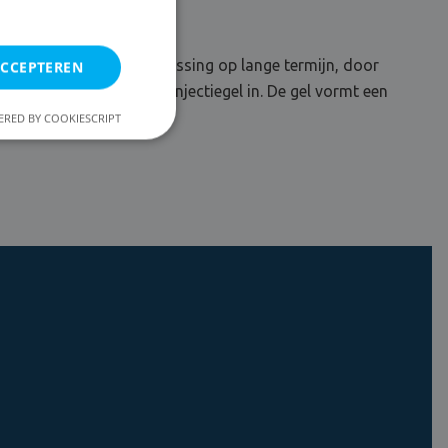
r een doeltreffende oplossing op lange termijn, door
ACCEPTEREN
ten onze eigen DryPlan injectiegel in. De gel vormt een
proper achter.
RED BY COOKIESCRIPT