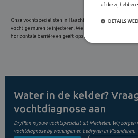
of die zij hebbe
Onze vochtspecialisten in Haachtrollen de mouwen op om o
DETAILS WE
vochtige muren te injecteren. We verwijderen de afwerkings
horizontale barrière en geeft opstijgend vocht geen kans. 
Water in de kelder? Vraag
vochtdiagnose aan
DryPlan is jouw vochtspecialist uit Mechelen. Wij zorgen 
vochtdiagnose bij woningen en bedrijven in Vlaanderen.