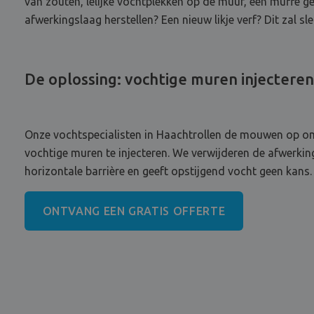
van zouten, lelijke vochtplekken op de muur, een muffe ge
afwerkingslaag herstellen? Een nieuw likje verf? Dit zal sle
De oplossing: vochtige muren injecteren
Onze vochtspecialisten in Haachtrollen de mouwen op om o
vochtige muren te injecteren. We verwijderen de afwerkings
horizontale barrière en geeft opstijgend vocht geen kans. 
ONTVANG EEN GRATIS OFFERTE