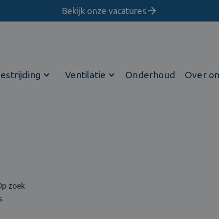
Bekijk onze vacatures
estrijding
Ventilatie
Onderhoud
Over o
Op zoek
s