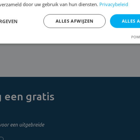
n verzameld door uw gebruik van hun diensten.
Privacybeleid
pstijgend vocht te bestrijden. Hierbij kiezen we resoluut voo
ERGEVEN
ALLES AFWIJZEN
ALLES 
laag, boren kleine gaatjes dicht bij het vloeroppervlak en spui
Klaar? We sluiten af met een piekfijne afwerking en laten alles 
POWE
 een gratis
voor een uitgebreide