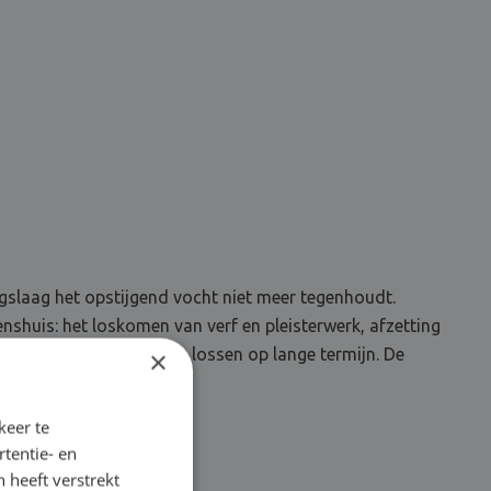
slaag het opstijgend vocht niet meer tegenhoudt.
shuis: het loskomen van verf en pleisterwerk, afzetting
dit vochtprobleem op te lossen op lange termijn. De
×
keer te
tentie- en
 heeft verstrekt