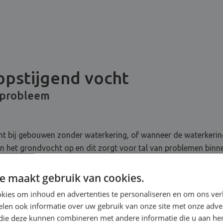
opstijgend vocht
 probleem
t bij gebouwen zonder waterkering, of wanneer de waterkering
 het grondvocht op en dit zorgt voor tal van problemen binnen
ur in huis … Er zijn geen snelle of oppervlakkige manieren om 
chts op korte termijn effectief zijn.
e maakt gebruik van cookies.
kies om inhoud en advertenties te personaliseren en om ons ver
len ook informatie over uw gebruik van onze site met onze adver
 die deze kunnen combineren met andere informatie die u aan hen