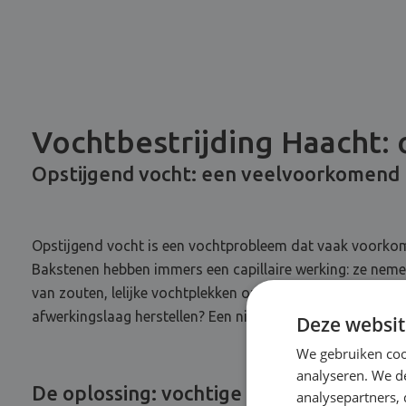
Vochtbestrijding Haacht: 
Opstijgend vocht: een veelvoorkomend
Opstijgend vocht is een vochtprobleem dat vaak voorkom
Bakstenen hebben immers een capillaire werking: ze nemen
van zouten, lelijke vochtplekken op de muur, een muffe ge
afwerkingslaag herstellen? Een nieuw likje verf? Dit zal sle
Deze websit
We gebruiken coo
analyseren. We de
De oplossing: vochtige muren injecteren
analysepartners,