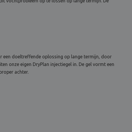
dit vochtprobleem op te lossen op lange termijn. De
r een doeltreffende oplossing op lange termijn, door
ten onze eigen DryPlan injectiegel in. De gel vormt een
proper achter.