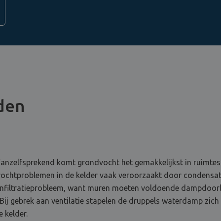
jden
anzelfsprekend komt grondvocht het gemakkelijkst in ruimtes d
vochtproblemen in de kelder vaak veroorzaakt door condensat
 infiltratieprobleem, want muren moeten voldoende dampdoorla
 Bij gebrek aan ventilatie stapelen de druppels waterdamp zic
e kelder.