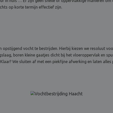
ur in huis … Er zijn geen snelle of oppervlakkige manieren om 
chts op korte termijn effectief zijn.
pstijgend vocht te bestrijden. Hierbij kiezen we resoluut voo
laag, boren kleine gaatjes dicht bij het vloeroppervlak en spui
Klaar? We sluiten af met een piekfijne afwerking en laten alles 