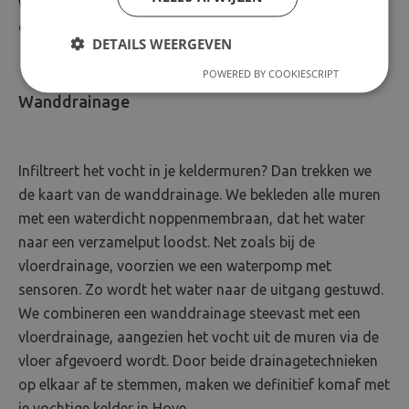
we een betonvloer aan, die je kelderplaatje weer
compleet maakt.
DETAILS WEERGEVEN
POWERED BY COOKIESCRIPT
Wanddrainage
Infiltreert het vocht in je keldermuren? Dan trekken we
de kaart van de wanddrainage. We bekleden alle muren
met een waterdicht noppenmembraan, dat het water
naar een verzamelput loodst. Net zoals bij de
vloerdrainage, voorzien we een waterpomp met
sensoren. Zo wordt het water naar de uitgang gestuwd.
We combineren een wanddrainage steevast met een
vloerdrainage, aangezien het vocht uit de muren via de
vloer afgevoerd wordt. Door beide drainagetechnieken
op elkaar af te stemmen, maken we definitief komaf met
je vochtige kelder in Hove.