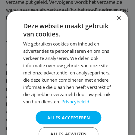
verzamelput geleid. Vervolgens wordt het verzamelde
water naar een afvoerkanaal (bv. het riool) gedreven met
×
behulp van een pomp.
Deze website maakt gebruik
van cookies.
Vloerdrainage
We gebruiken cookies om inhoud en
advertenties te personaliseren en om ons
verkeer te analyseren. We delen ook
informatie over uw gebruik van onze site
We schuiven een vloerdrainage naar voren als het vocht
met onze advertentie- en analysepartners,
infiltreert in de keldervloer. In dat geval bedekken we de
die deze kunnen combineren met andere
bodem met waterafstotende lagen, zoals een
informatie die u aan hen heeft verstrekt of
noppenmembraan. Het membraan wordt gekenmerkt
die zij hebben verzameld door uw gebruik
door zijn speciale structuur, die het water via allerlei
van hun diensten.
Privacybeleid
kanalen naar een verzamelput leidt. In deze put plaatsen
we een waterpomp, die voorzien is van sensoren en het
ALLES ACCEPTEREN
water vakkundig afvoert. Zo maken we definitief komaf
met je vochtprobleem. Boven op de noppenfolie brengen
ALLES AFWIJZEN