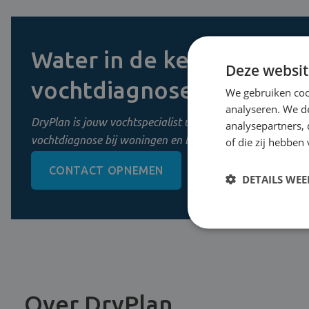
Water in de kelder? Vraag
Deze websit
vochtdiagnose aan
We gebruiken coo
analyseren. We de
DryPlan is jouw vochtspecialist uit Mechelen. Wij zorgen 
analysepartners,
vochtdiagnose bij woningen en bedrijven in Vlaanderen.
of die zij hebbe
CONTACT OPNEMEN
0800 11 956
DETAILS WE
Over DryPlan