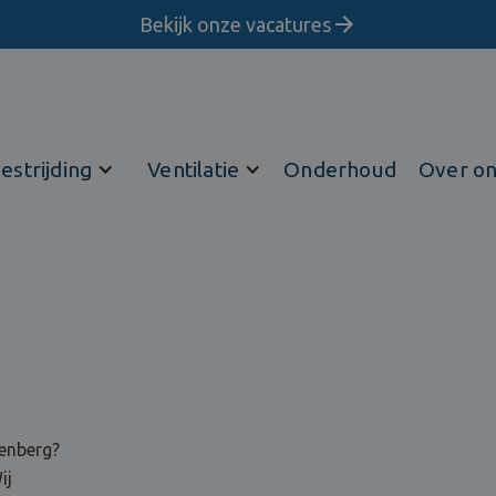
Bekijk onze vacatures
estrijding
Ventilatie
Onderhoud
Over o
tenberg?
ij