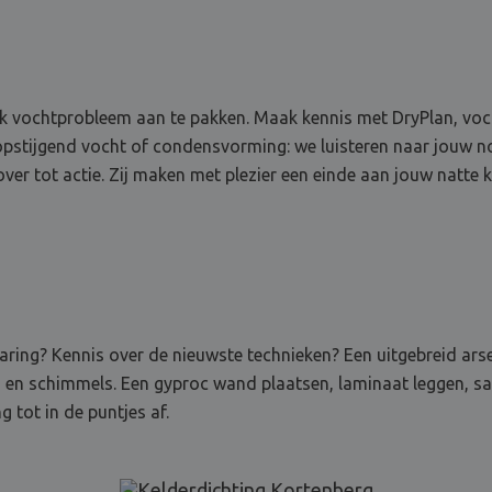
 vochtprobleem aan te pakken. Maak kennis met DryPlan, vocht
pstijgend vocht of condensvorming: we luisteren naar jouw nod
er tot actie. Zij maken met plezier een einde aan jouw natte k
rvaring? Kennis over de nieuwste technieken? Een uitgebreid ar
n en schimmels. Een gyproc wand plaatsen, laminaat leggen, sa
 tot in de puntjes af.