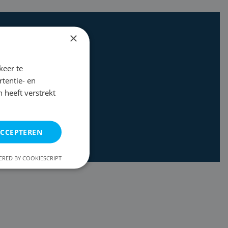
×
keer te
tentie- en
 heeft verstrekt
ACCEPTEREN
RED BY COOKIESCRIPT