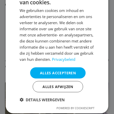
van cookies.
esthetische ingreep. In Opwijk merk je vooral dit verschil:
We gebruiken cookies om inhoud en
Minder geurhinder en een frissere ruimte
advertenties te personaliseren en om ons
Lagere kans op schimmel in hoeken en achter
verkeer te analyseren. We delen ook
meubels
informatie over uw gebruik van onze site
Muren kunnen rustig uitdrogen met de juiste
met onze advertentie- en analysepartners,
afwerking
die deze kunnen combineren met andere
Meer vertrouwen dat het probleem niet
informatie die u aan hen heeft verstrekt of
terugkomt
die zij hebben verzameld door uw gebruik
van hun diensten.
Privacybeleid
Je maakt de ruimte opnieuw aangenaam om in te wonen
of te gebruiken.
ALLES ACCEPTEREN
ALLES AFWIJZEN
DETAILS WEERGEVEN
POWERED BY COOKIESCRIPT