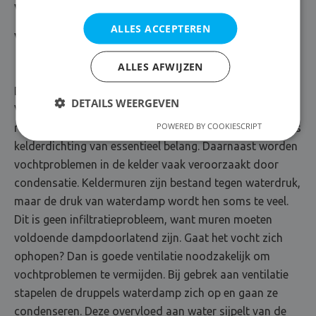
Vocht in de kelder bestrijden
ALLES ACCEPTEREN
Vochtproblemen kelder
ALLES AFWIJZEN
De kelder is een kwetsbare plaats voor vochtproblemen
DETAILS WEERGEVEN
Vanzelfsprekend komt grondvocht het gemakkelijkst in
POWERED BY COOKIESCRIPT
ruimtes die zich onder de grond bevinden. In dat geval is
kelderdichting van essentieel belang. Daarnaast worden
vochtproblemen in de kelder vaak veroorzaakt door
condensatie. Keldermuren zijn bestand tegen waterdruk,
maar de druk van waterdamp wordt hen soms te veel.
Dit is geen infiltratieprobleem, want muren moeten
voldoende dampdoorlatend zijn. Gaat het vocht zich
ophopen? Dan is goede ventilatie noodzakelijk om
vochtproblemen te vermijden. Bij gebrek aan ventilatie
stapelen de druppels waterdamp zich op en gaan ze
condenseren. Deze overvloed aan water sijpelt van de