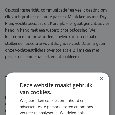
Oplossingsgericht, communicatief en veel goesting om
elk vochtprobleem aan te pakken. Maak kennis met Dry
Plan, vochtspecialist uit Kortrijk. Hier gaat gericht advies
hand in hand met een waterdichte oplossing. We
luisteren naar jouw noden, spelen kort op de bal en
stellen een accurate vochtdiagnose vast. Daarna gaan
onze vochtbestrijders over tot actie. Zij maken met
plezier een einde aan elk vochtprobleem.
×
Totaalrenovatie van A tot Z
Deze website maakt gebruik
van cookies.
Bij Dry Plan staat kwaliteit met stip op één. Jarenlange
We gebruiken cookies om inhoud en
ervaring? Kennis over de nieuwste technieken? Een
advertenties te personaliseren en om ons
uitgebreid arsenaal aan topproducten? Die zitten
verkeer te analyseren. We delen ook