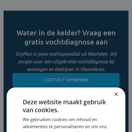
Water in de kelder? Vraag een
gratis vochtdiagnose aan
DryPlan is jouw vochtspecialist uit Mechelen. Wij
zorgen voor een uitgebreide vochtdiagnose bij
woningen en bedrijven in Vlaanderen.
CONTACT OPNEMEN
×
0800 11 956
Deze website maakt gebruik
van cookies.
We gebruiken cookies om inhoud en
advertenties te personaliseren en om ons