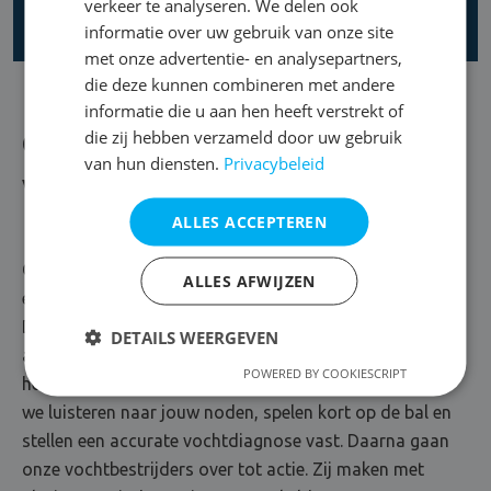
verkeer te analyseren. We delen ook
informatie over uw gebruik van onze site
met onze advertentie- en analysepartners,
die deze kunnen combineren met andere
informatie die u aan hen heeft verstrekt of
die zij hebben verzameld door uw gebruik
Over DryPlan
van hun diensten.
Privacybeleid
Vol overgave voor vochtbestrijding
ALLES ACCEPTEREN
Oplossingsgericht, communicatief en veel goesting om
ALLES AFWIJZEN
elk vochtprobleem aan te pakken. Maak kennis met
DryPlan, vochtspecialist uit Mechelen. Hier gaat gericht
DETAILS WEERGEVEN
advies hand in hand met een waterdichte oplossing. Of
POWERED BY COOKIESCRIPT
het nu gaat om opstijgend vocht of condensvorming:
we luisteren naar jouw noden, spelen kort op de bal en
stellen een accurate vochtdiagnose vast. Daarna gaan
onze vochtbestrijders over tot actie. Zij maken met