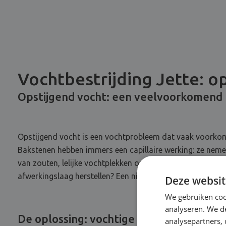
Vochtbestrijding Jette: o
Opstijgend vocht: een veelvoorkomend
Opstijgend vocht is een vochtprobleem dat vaak voorkom
Bakstenen hebben immers een capillaire werking: ze nemen
van zouten, lelijke vochtplekken op de muur, een muffe ge
afwerkingslaag herstellen? Een nieuw likje verf? Dit zal sle
Deze websit
We gebruiken coo
analyseren. We de
De oplossing: vochtige muren injecteren
analysepartners,