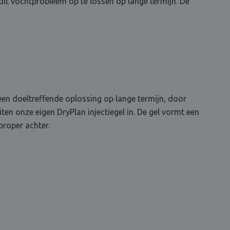
dit vochtprobleem op te lossen op lange termijn. De
een doeltreffende oplossing op lange termijn, door
ten onze eigen DryPlan injectiegel in. De gel vormt een
proper achter.