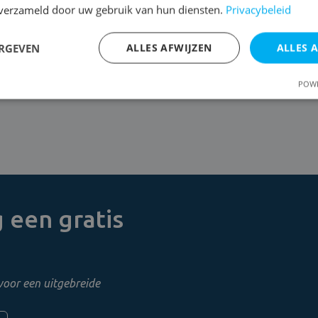
n verzameld door uw gebruik van hun diensten.
Privacybeleid
stijgend vocht te bestrijden. Hierbij kiezen we resoluut voor 
ERGEVEN
ALLES AFWIJZEN
ALLES 
laag, boren kleine gaatjes dicht bij het vloeroppervlak en spui
Klaar? We sluiten af met een piekfijne afwerking en laten alles 
POWE
 een gratis
voor een uitgebreide