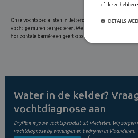
of die zij hebbe
Onze vochtspecialisten in Jetterollen de mouwen op om op
DETAILS WE
vochtige muren te injecteren. We verwijderen de afwerkings
horizontale barrière en geeft opstijgend vocht geen kans. 
Water in de kelder? Vraag
vochtdiagnose aan
DryPlan is jouw vochtspecialist uit Mechelen. Wij zorgen 
vochtdiagnose bij woningen en bedrijven in Vlaanderen.