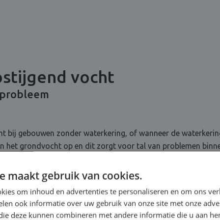
pstijgend vocht
 probleem
t bij gebouwen zonder waterkering, of wanneer de waterkering
 het grondvocht op en dit zorgt voor tal van problemen binnen
ur in huis … Er zijn geen snelle of oppervlakkige manieren om 
chts op korte termijn effectief zijn.
e maakt gebruik van cookies.
kies om inhoud en advertenties te personaliseren en om ons ver
len ook informatie over uw gebruik van onze site met onze adver
 die deze kunnen combineren met andere informatie die u aan hen