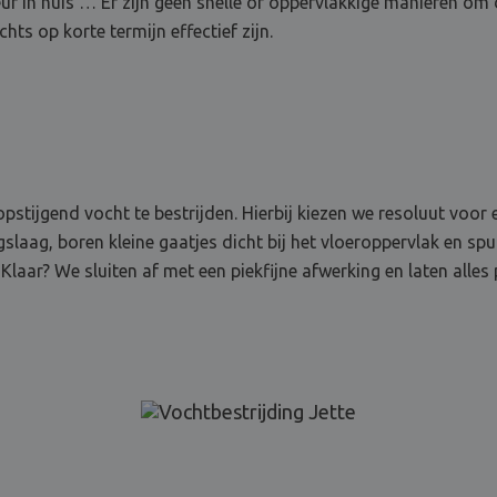
ur in huis … Er zijn geen snelle of oppervlakkige manieren om 
chts op korte termijn effectief zijn.
stijgend vocht te bestrijden. Hierbij kiezen we resoluut voor 
laag, boren kleine gaatjes dicht bij het vloeroppervlak en spui
Klaar? We sluiten af met een piekfijne afwerking en laten alles 