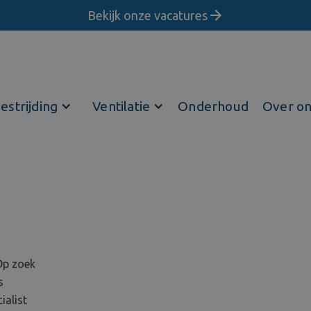
Bekijk onze vacatures
estrijding
Ventilatie
Onderhoud
Over o
Op zoek
s
ialist