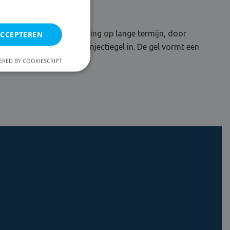
een doeltreffende oplossing op lange termijn, door
ACCEPTEREN
ten onze eigen DryPlan injectiegel in. De gel vormt een
proper achter.
RED BY COOKIESCRIPT