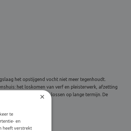
slaag het opstijgend vocht niet meer tegenhoudt.
shuis: het loskomen van verf en pleisterwerk, afzetting
dit vochtprobleem op te lossen op lange termijn. De
×
keer te
tentie- en
 heeft verstrekt