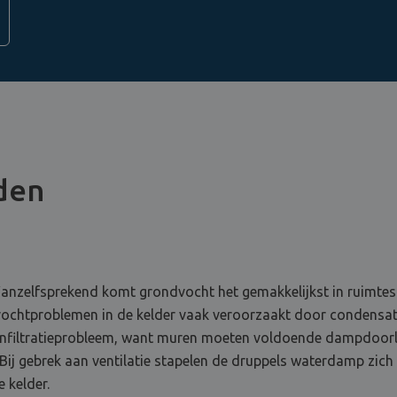
jden
anzelfsprekend komt grondvocht het gemakkelijkst in ruimtes d
vochtproblemen in de kelder vaak veroorzaakt door condensat
 infiltratieprobleem, want muren moeten voldoende dampdoorla
 Bij gebrek aan ventilatie stapelen de druppels waterdamp zic
e kelder.