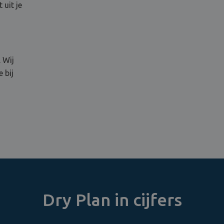
 uit je
 Wij
 bij
Dry Plan in cijfers