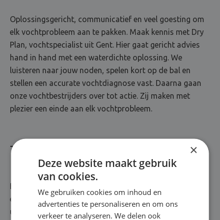
Oplossingsgericht, communicatief en veel goesting om
elk vochtprobleem aan te pakken. Maak kennis met Dry
Plan, vochtspecialist uit Gent. Hier gaat gericht advies
hand in hand met een waterdichte oplossing. We
luisteren naar jouw noden, spelen kort op de bal en
stellen een accurate vochtdiagnose vast. Daarna gaan
onze vochtbestrijders over tot actie. Zij maken met
plezier een einde aan elk vochtprobleem.
×
Totaalrenovatie van A tot Z
Deze website maakt gebruik
van cookies.
Bij Dry Plan staat kwaliteit met stip op één. Jarenlange
We gebruiken cookies om inhoud en
ervaring? Kennis over de nieuwste technieken? Een
advertenties te personaliseren en om ons
uitgebreid arsenaal aan topproducten? Die zitten
verkeer te analyseren. We delen ook