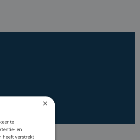
×
keer te
tentie- en
 heeft verstrekt