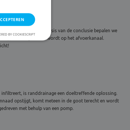
ACCEPTEREN
rige vochtdiagnose. Op basis van de conclusie bepalen we
RED BY COOKIESCRIPT
 pomp, die aangesloten wordt op het afvoerkanaal.
icht!
filtreert, is randdrainage een doeltreffende oplossing.
imnaad opstijgt, komt meteen in de goot terecht en wordt
) gedreven met behulp van een pomp.