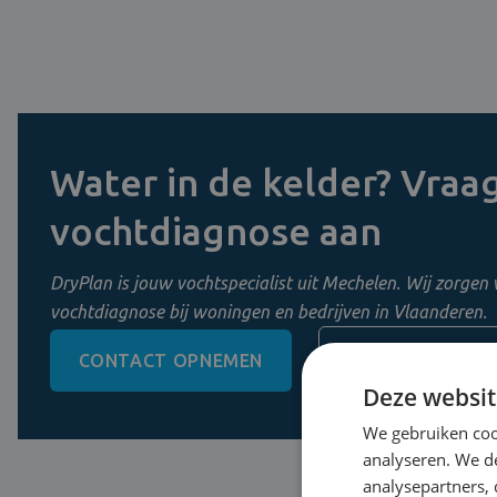
Water in de kelder? Vraag
vochtdiagnose aan
DryPlan is jouw vochtspecialist uit Mechelen. Wij zorgen 
vochtdiagnose bij woningen en bedrijven in Vlaanderen.
CONTACT OPNEMEN
0800 11 956
Deze websit
We gebruiken coo
analyseren. We de
analysepartners,