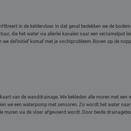
infiltreert in de keldervloer. In dat geval bedekken we de bo
ur, die het water via allerlei kanalen naar een verzamelput le
n we definitief komaf met je vochtprobleem. Boven op de noppe
 de kaart van de wanddrainage. We bekleden alle muren met ee
orzien we een waterpomp met sensoren. Zo wordt het water na
de muren via de vloer afgevoerd wordt. Door beide drainagete