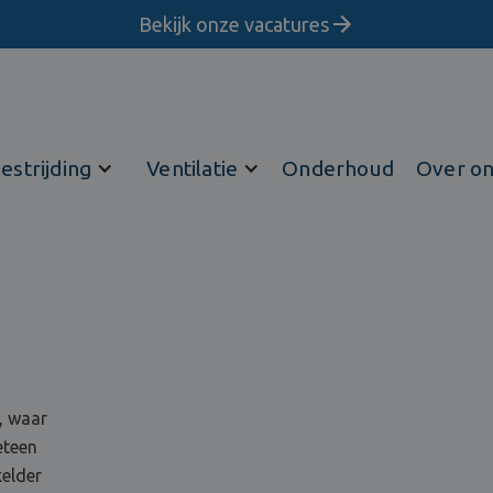
Bekijk onze vacatures
estrijding
Ventilatie
Onderhoud
Over o
, waar
eteen
kelder