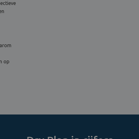
ectieve
en
aarom
en op