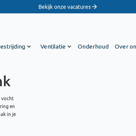
Bekijk onze vacatures
estrijding
Ventilatie
Onderhoud
Over o
nk
d vocht
ring en
k in je