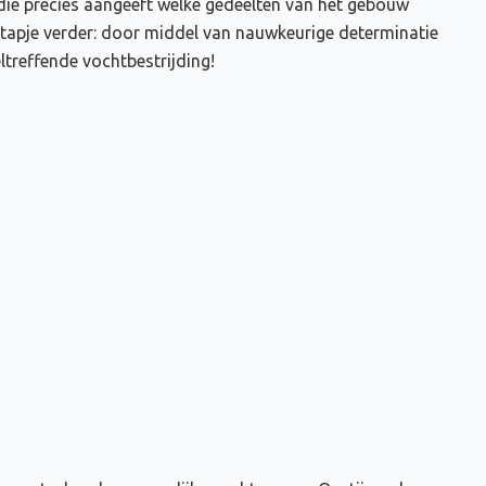
ie precies aangeeft welke gedeelten van het gebouw
stapje verder: door middel van nauwkeurige determinatie
reffende vochtbestrijding!