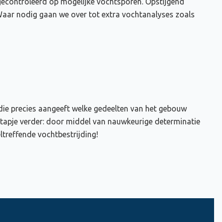
 gecontroleerd op mogelijke vochtsporen. Opstijgend
Waar nodig gaan we over tot extra vochtanalyses zoals
ie precies aangeeft welke gedeelten van het gebouw
stapje verder: door middel van nauwkeurige determinatie
reffende vochtbestrijding!