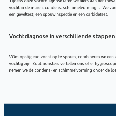
Tijdens onze vochtdiagnose laten we niets aan het toeval
vocht in de muren, condens, schimmelvorming … We voeren
een geveltest, een spouwinspectie en een carbidetest.
Vochtdiagnose in verschillende stappen
VOm opstijgend vocht op te sporen, combineren we een a
vochtig zijn. Zoutmonsters vertellen ons of er hygroscop
nemen we de condens- en schimmelvorming onder de loep.