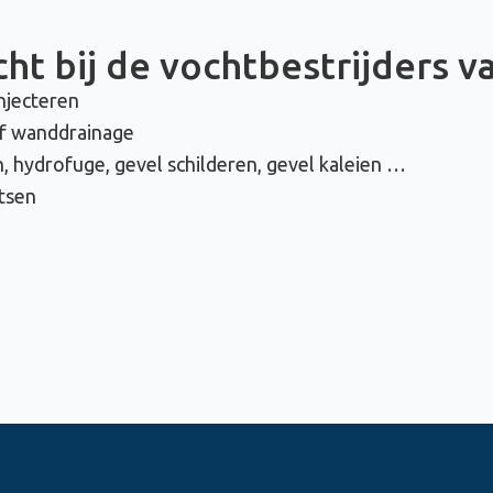
ht bij de vochtbestrijders v
njecteren
of wanddrainage
, hydrofuge, gevel schilderen, gevel kaleien …
tsen