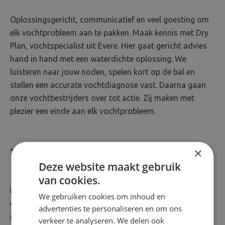
Oplossingsgericht, communicatief en veel goesting om
elk vochtprobleem aan te pakken. Maak kennis met Dry
Plan, vochtspecialist uit Evere. Hier gaat gericht advies
hand in hand met een waterdichte oplossing. We
luisteren naar jouw noden, spelen kort op de bal en
stellen een accurate vochtdiagnose vast. Daarna gaan
onze vochtbestrijders over tot actie. Zij maken met
plezier een einde aan elk vochtprobleem.
×
Totaalrenovatie van A tot Z
Deze website maakt gebruik
van cookies.
Bij Dry Plan staat kwaliteit met stip op één. Jarenlange
We gebruiken cookies om inhoud en
ervaring? Kennis over de nieuwste technieken? Een
advertenties te personaliseren en om ons
uitgebreid arsenaal aan topproducten? Die zitten
verkeer te analyseren. We delen ook