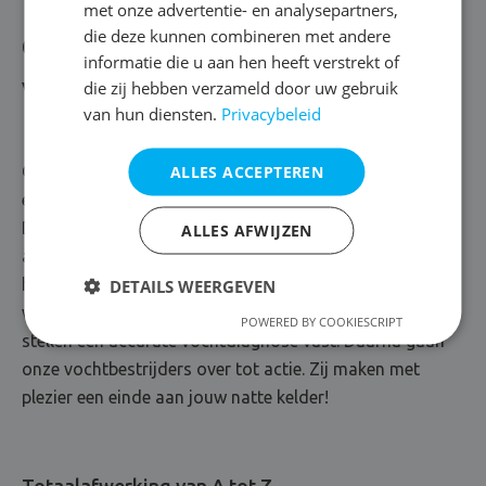
met onze advertentie- en analysepartners,
die deze kunnen combineren met andere
Over DryPlan
informatie die u aan hen heeft verstrekt of
die zij hebben verzameld door uw gebruik
Vol overgave voor vochtbestrijding
van hun diensten.
Privacybeleid
ALLES ACCEPTEREN
Oplossingsgericht, communicatief en veel goesting om
elk vochtprobleem aan te pakken. Maak kennis met
DryPlan, vochtspecialist uit Mechelen. Hier gaat gericht
ALLES AFWIJZEN
advies hand in hand met een waterdichte oplossing. Of
het nu gaat om opstijgend vocht of condensvorming:
DETAILS WEERGEVEN
we luisteren naar jouw noden, spelen kort op de bal en
POWERED BY COOKIESCRIPT
stellen een accurate vochtdiagnose vast. Daarna gaan
onze vochtbestrijders over tot actie. Zij maken met
plezier een einde aan jouw natte kelder!
Totaalafwerking van A tot Z