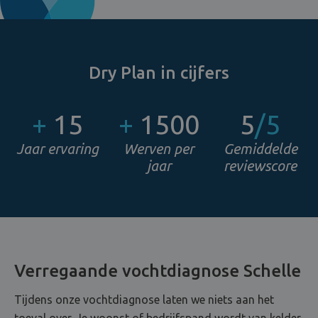
Dry Plan in cijfers
+
15
+
1500
5
/5
Jaar ervaring
Werven per
Gemiddelde
jaar
reviewscore
Verregaande vochtdiagnose Schelle
Tijdens onze vochtdiagnose laten we niets aan het
toeval over. Je woonst of bedrijfspand wordt van kelder