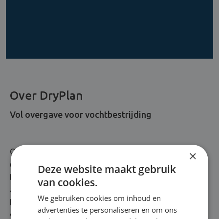
Over DryPlan
Vol overgave voor vochtbestrijding
Oplossingsgericht, communicatief en veel goesting om
×
elk vochtprobleem aan te pakken. Maak kennis met
Deze website maakt gebruik
DryPlan, vochtspecialist uit Mechelen. Hier gaat gericht
van cookies.
advies hand in hand met een waterdichte oplossing. Of
We gebruiken cookies om inhoud en
het nu gaat om opstijgend vocht of condensvorming:
advertenties te personaliseren en om ons
we luisteren naar jouw noden, spelen kort op de bal en