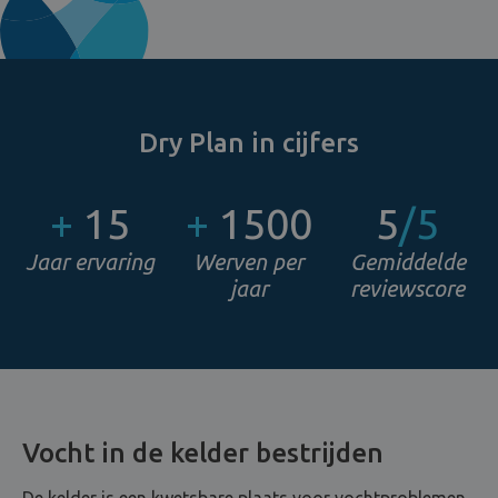
Dry Plan in cijfers
+
15
+
1500
5
/5
Jaar ervaring
Werven per
Gemiddelde
jaar
reviewscore
Vocht in de kelder bestrijden
De kelder is een kwetsbare plaats voor vochtproblemen.