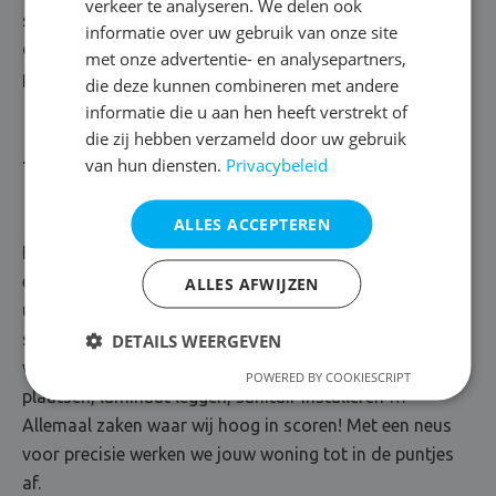
verkeer te analyseren. We delen ook
stellen een accurate vochtdiagnose vast. Daarna gaan
informatie over uw gebruik van onze site
onze vochtbestrijders over tot actie. Zij maken met
met onze advertentie- en analysepartners,
plezier een einde aan jouw natte kelder!
die deze kunnen combineren met andere
informatie die u aan hen heeft verstrekt of
die zij hebben verzameld door uw gebruik
van hun diensten.
Privacybeleid
Totaalafwerking van A tot Z
ALLES ACCEPTEREN
Bij DryPlan staat kwaliteit met stip op één. Jarenlange
ervaring? Kennis over de nieuwste technieken? Een
ALLES AFWIJZEN
uitgebreid arsenaal aan topproducten? Die zitten
standaard in onze toolkit. Maar onze expertise reikt
DETAILS WEERGEVEN
verder dan vochtsporen en schimmels. Een gyproc wand
POWERED BY COOKIESCRIPT
plaatsen, laminaat leggen, sanitair installeren …
Allemaal zaken waar wij hoog in scoren! Met een neus
voor precisie werken we jouw woning tot in de puntjes
af.