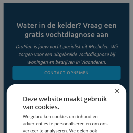
Water in de kelder? Vraag een
gratis vochtdiagnose aan
DryPlan is jouw vochtspecialist uit Mechelen. Wij
zorgen voor een uitgebreide vochtdiagnose bij
woningen en bedrijven in Vlaanderen.
CONTACT OPNEMEN
×
0800 11 956
Deze website maakt gebruik
van cookies.
We gebruiken cookies om inhoud en
advertenties te personaliseren en om ons
verkeer te analyseren. We delen ook