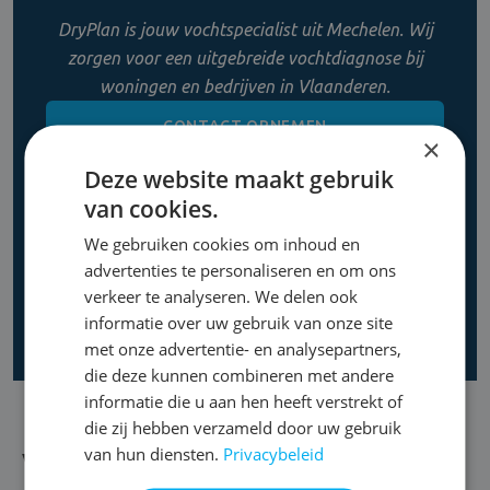
DryPlan is jouw vochtspecialist uit Mechelen. Wij
zorgen voor een uitgebreide vochtdiagnose bij
woningen en bedrijven in Vlaanderen.
CONTACT OPNEMEN
×
Deze website maakt gebruik
0800 11 956
van cookies.
We gebruiken cookies om inhoud en
advertenties te personaliseren en om ons
verkeer te analyseren. We delen ook
informatie over uw gebruik van onze site
met onze advertentie- en analysepartners,
die deze kunnen combineren met andere
informatie die u aan hen heeft verstrekt of
die zij hebben verzameld door uw gebruik
van hun diensten.
Privacybeleid
Vocht in de kelder bestrijden