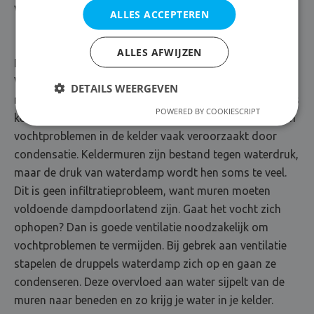
Vochtproblemen kelder
ALLES ACCEPTEREN
ALLES AFWIJZEN
De kelder is een kwetsbare plaats voor vochtproblemen
Vanzelfsprekend komt grondvocht het gemakkelijkst in
DETAILS WEERGEVEN
ruimtes die zich onder de grond bevinden. In dat geval is
POWERED BY COOKIESCRIPT
kelderdichting van essentieel belang. Daarnaast worden
vochtproblemen in de kelder vaak veroorzaakt door
condensatie. Keldermuren zijn bestand tegen waterdruk,
maar de druk van waterdamp wordt hen soms te veel.
Dit is geen infiltratieprobleem, want muren moeten
voldoende dampdoorlatend zijn. Gaat het vocht zich
ophopen? Dan is goede ventilatie noodzakelijk om
vochtproblemen te vermijden. Bij gebrek aan ventilatie
stapelen de druppels waterdamp zich op en gaan ze
condenseren. Deze overvloed aan water sijpelt van de
muren naar beneden en zo krijg je water in je kelder.