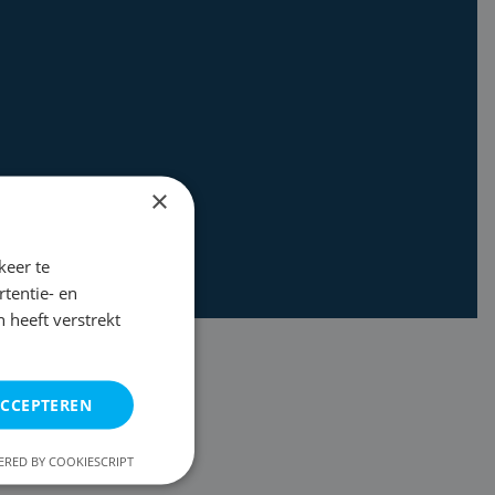
×
keer te
tentie- en
 heeft verstrekt
ACCEPTEREN
RED BY COOKIESCRIPT