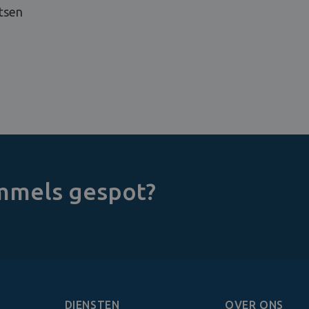
tsen
immels gespot?
DIENSTEN
OVER ONS