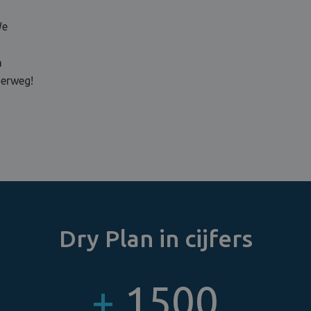
We
n
derweg!
Dry Plan in cijfers
+
1500