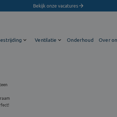
Bekijk onze vacatures
estrijding
Ventilatie
Onderhoud
Over o
teen
 kraam
fect!