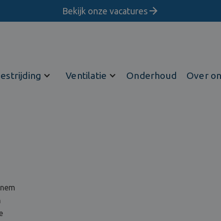
Bekijk onze vacatures
estrijding
Ventilatie
Onderhoud
Over o
ornem
n
e