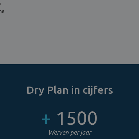
n
me
Dry Plan in cijfers
+
1500
Werven per jaar