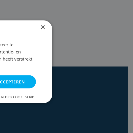
×
keer te
tentie- en
 heeft verstrekt
ACCEPTEREN
RED BY COOKIESCRIPT