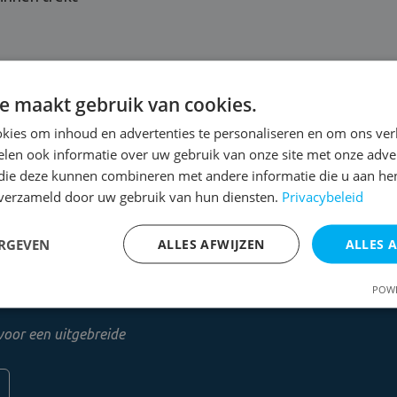
opnieuw met hetzelfde probleem zit.
e maakt gebruik van cookies.
kies om inhoud en advertenties te personaliseren en om ons ver
len ook informatie over uw gebruik van onze site met onze adver
 die deze kunnen combineren met andere informatie die u aan hen
n verzameld door uw gebruik van hun diensten.
Privacybeleid
ERGEVEN
ALLES AFWIJZEN
ALLES 
 een gratis
POWE
voor een uitgebreide