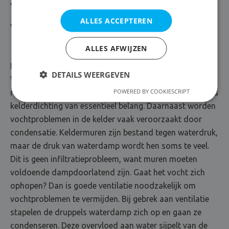
Vocht in de kelder bestrijden
ALLES ACCEPTEREN
Vochtproblemen kelder
ALLES AFWIJZEN
De kelder is een kwetsbare plaats voor vochtproblemen
DETAILS WEERGEVEN
Vanzelfsprekend komt grondvocht het gemakkelijkst in
POWERED BY COOKIESCRIPT
ruimtes die zich onder de grond bevinden. In dat geval is
kelderdichting van essentieel belang. Daarnaast worden
vochtproblemen in de kelder vaak veroorzaakt door
condensatie. Keldermuren zijn bestand tegen waterdruk,
maar de druk van waterdamp wordt hen soms te veel.
Dit is geen infiltratieprobleem, want muren moeten
voldoende dampdoorlatend zijn. Gaat het vocht zich
ophopen? Dan is goede ventilatie noodzakelijk om
vochtproblemen te vermijden. Bij gebrek aan ventilatie
stapelen de druppels waterdamp zich op en gaan ze
condenseren. Deze overvloed aan water sijpelt van de