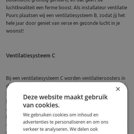
luchtkwaliteit een ferme boost. Als installateur ventilatie
Puurs plaatsen wij een ventilatiesysteem B, zodat jij het
hele jaar door geniet van verse en gezonde lucht in je
woonst!
Ventilatiesysteem C
Bij een ventilatiesysteem C worden ventilatieroosters in
de vensters of de gevel geplaatst, waardoor verse lucht
×
zich een weg naar binnen baant. Roosters in de
Deze website maakt gebruik
binnenwanden of -deuren zorgen voor een soepele
van cookies.
doorstroom. In vochtige ruimtes, denk maar aan je
We gebruiken cookies om inhoud en
badkamer of keuken, wordt vervuilde lucht afgevoerd
advertenties te personaliseren en om ons
door mechanische ventilatoren. Het ventilatietoestel C is
verkeer te analyseren. We delen ook
uitgerust met vochtsensoren, die de luchtvochtigheid