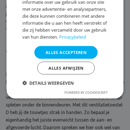
informatie over uw gebruik van onze site
nauwgezet meten. Dankzij de bedieningsschakelaar kan
met onze advertentie- en analysepartners,
je het ventilatiedebiet bovendien makkelijk zelf regelen.
die deze kunnen combineren met andere
Geen wonder dat dit het meest gekozen
informatie die u aan hen heeft verstrekt of
ventilatiesysteem voor woningen is!
die zij hebben verzameld door uw gebruik
van hun diensten.
Privacybeleid
ALLES ACCEPTEREN
Ventilatiesysteem D
ALLES AFWIJZEN
Het ventilatiesysteem D staat in voor een mechanische
luchttoevoer en -afvoer door elektrische ventilatoren. De
DETAILS WEERGEVEN
doorstroming van verse lucht verloopt langs
POWERED BY COOKIESCRIPT
ventilatieroosters in binnenwanden of -deuren, of langs
spleten onder de binnendeuren. Met dit ventilatietoestel
D heb jij de touwtjes strak in handen. Zo bepaal je
eigenhandig het juiste evenwicht tussen de aan- en
afgevoerde lucht. Daarom spreken we hier ook wel van