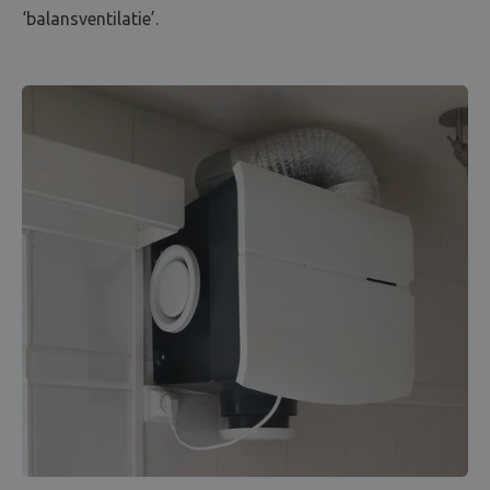
‘balansventilatie’.