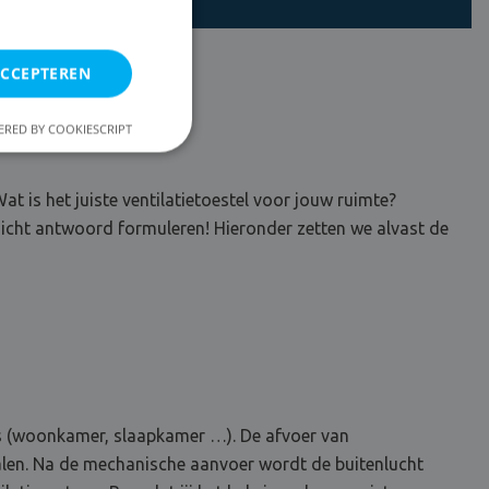
ACCEPTEREN
RED BY COOKIESCRIPT
at is het juiste ventilatietoestel voor jouw ruimte?
rdicht antwoord formuleren! Hieronder zetten we alvast de
es (woonkamer, slaapkamer …). De afvoer van
nalen. Na de mechanische aanvoer wordt de buitenlucht