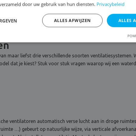
n verzameld door uw gebruik van hun diensten.
Privacybeleid
ERGEVEN
ALLES AFWIJZEN
ALLES 
POWE
en
van maar liefst drie verschillende soorten ventilatiesystemen. W
 model dat je kiest? Stuk voor stuk vragen waarop wij een wate
sche ventilatoren automatisch verse lucht aan in droge ruimt
uimte …) gebeurt op natuurlijke wijze, via verticale afvoerka