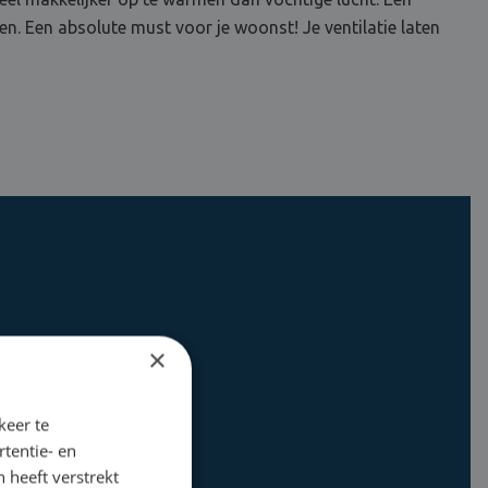
n. Een absolute must voor je woonst! Je ventilatie laten
×
keer te
tentie- en
 heeft verstrekt