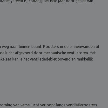
ilatiesysteem B, zodat jij het hele jaar door geniet van
een weg naar binnen baant. Roosters in de binnenwanden of
de lucht afgevoerd door mechanische ventilatoren. Het
kelaar kan je het ventilatiedebiet bovendien makkelijk
roming van verse lucht verloopt langs ventilatieroosters