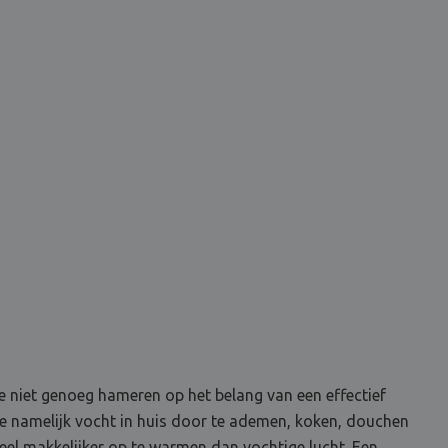
we niet genoeg hameren op het belang van een effectief
je namelijk vocht in huis door te ademen, koken, douchen
veel makkelijker op te warmen dan vochtige lucht. Een