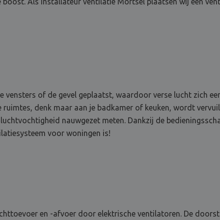
 boost. Als installateur ventilatie Mortsel plaatsen wij een vent
 de vensters of de gevel geplaatst, waardoor verse lucht zich 
 ruimtes, denk maar aan je badkamer of keuken, wordt vervuil
e luchtvochtigheid nauwgezet meten. Dankzij de bedieningsscha
ilatiesysteem voor woningen is!
chttoevoer en -afvoer door elektrische ventilatoren. De doorst