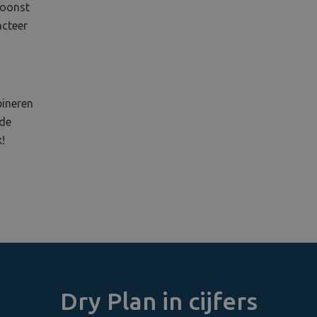
woonst
acteer
bineren
 de
!
Dry Plan in cijfers