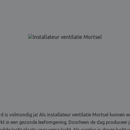
d is volmondig ja! Als installateur ventilatie Mortsel kunnen 
erkt in een gezonde leefomgeving. Doorheen de dag produceer 
ilde lucht plaats voor verse lucht. Als surplus is droge lucht 