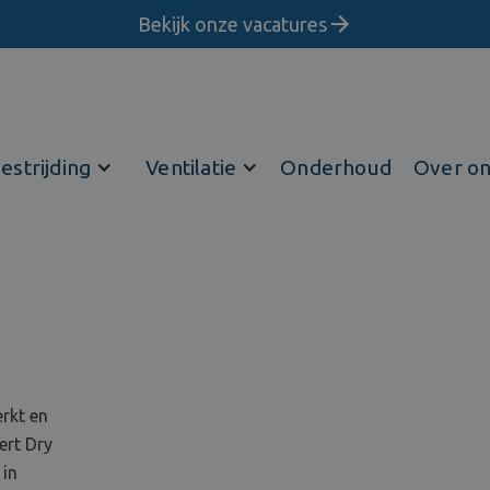
Bekijk onze vacatures
estrijding
Ventilatie
Onderhoud
Over o
erkt en
ert Dry
 in