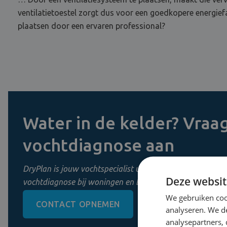
ventilatietoestel zorgt dus voor een goedkopere energief
plaatsen door een ervaren professional?
Water in de kelder? Vraag
vochtdiagnose aan
DryPlan is jouw vochtspecialist uit Mechelen. Wij zorgen 
Deze websit
vochtdiagnose bij woningen en bedrijven in Vlaanderen.
We gebruiken coo
CONTACT OPNEMEN
0800 11 956
analyseren. We de
analysepartners,