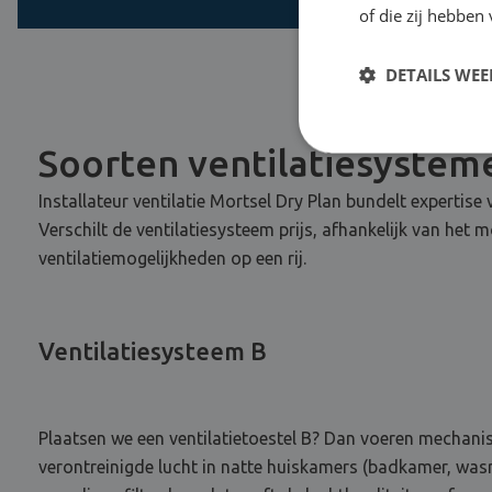
of die zij hebbe
DETAILS WE
Soorten ventilatiesystem
Installateur ventilatie Mortsel Dry Plan bundelt expertise 
Verschilt de ventilatiesysteem prijs, afhankelijk van het
ventilatiemogelijkheden op een rij.
Ventilatiesysteem B
Plaatsen we een ventilatietoestel B? Dan voeren mechani
verontreinigde lucht in natte huiskamers (badkamer, wasr