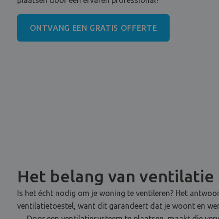
plaatsen door een ervaren professional?
ONTVANG EEN GRATIS OFFERTE
Het belang van ventilatie
Is het écht nodig om je woning te ventileren? Het antwoor
ventilatietoestel, want dit garandeert dat je woont en w
… Door een ventilatiesysteem te plaatsen, maakt die vervu