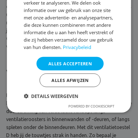
verkeer te analyseren. We delen ook
door mechanische ventilatoren. Het ventilatietoestel C is
informatie over uw gebruik van onze site
uitgerust met vochtsensoren, die de luchtvochtigheid
met onze advertentie- en analysepartners,
nauwgezet meten. Dankzij de bedieningsschakelaar kan
die deze kunnen combineren met andere
je het ventilatiedebiet bovendien makkelijk zelf regelen.
informatie die u aan hen heeft verstrekt of
Geen wonder dat dit het meest gekozen
die zij hebben verzameld door uw gebruik
ventilatiesysteem voor woningen is!
van hun diensten.
Privacybeleid
ALLES ACCEPTEREN
Ventilatiesysteem D
ALLES AFWIJZEN
Het ventilatiesysteem D staat in voor een mechanische
DETAILS WEERGEVEN
luchttoevoer en -afvoer door elektrische ventilatoren. De
POWERED BY COOKIESCRIPT
doorstroming van verse lucht verloopt langs
ventilatieroosters in binnenwanden of -deuren, of langs
spleten onder de binnendeuren. Met dit ventilatietoestel
D heb jij de touwtjes strak in handen. Zo bepaal je