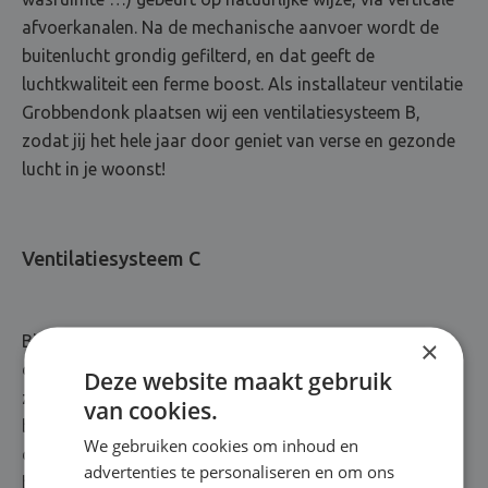
afvoerkanalen. Na de mechanische aanvoer wordt de
buitenlucht grondig gefilterd, en dat geeft de
luchtkwaliteit een ferme boost. Als installateur ventilatie
Grobbendonk plaatsen wij een ventilatiesysteem B,
zodat jij het hele jaar door geniet van verse en gezonde
lucht in je woonst!
Ventilatiesysteem C
Bij een ventilatiesysteem C worden ventilatieroosters in
×
de vensters of de gevel geplaatst, waardoor verse lucht
Deze website maakt gebruik
zich een weg naar binnen baant. Roosters in de
van cookies.
binnenwanden of -deuren zorgen voor een soepele
We gebruiken cookies om inhoud en
doorstroom. In vochtige ruimtes, denk maar aan je
advertenties te personaliseren en om ons
badkamer of keuken, wordt vervuilde lucht afgevoerd