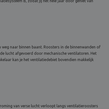
ilatiesysteem B, zodat jij het hele jaar door geniet van
een weg naar binnen baant. Roosters in de binnenwanden of
de lucht afgevoerd door mechanische ventilatoren. Het
kelaar kan je het ventilatiedebiet bovendien makkelijk
roming van verse lucht verloopt langs ventilatieroosters