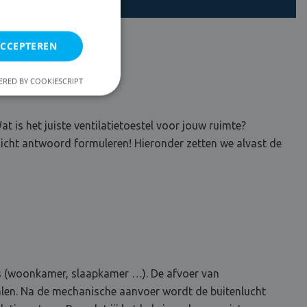
ACCEPTEREN
RED BY COOKIESCRIPT
at is het juiste ventilatietoestel voor jouw ruimte?
rdicht antwoord formuleren! Hieronder zetten we alvast de
es (woonkamer, slaapkamer …). De afvoer van
nalen. Na de mechanische aanvoer wordt de buitenlucht