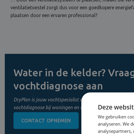
ventilatietoestel zorgt dus voor een goedkopere energief
plaatsen door een ervaren professional?
Water in de kelder? Vraag
vochtdiagnose aan
DryPlan is jouw vochtspecialist uit Mechelen. Wij zorgen 
Deze websit
vochtdiagnose bij woningen en bedrijven in Vlaanderen.
We gebruiken coo
CONTACT OPNEMEN
0800 11 956
analyseren. We de
analysepartners,