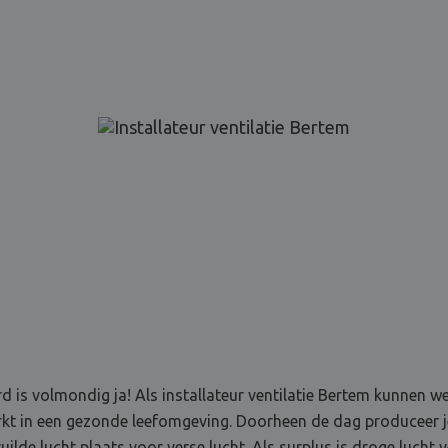
d is volmondig ja! Als installateur ventilatie Bertem kunnen w
erkt in een gezonde leefomgeving. Doorheen de dag produceer 
ilde lucht plaats voor verse lucht. Als surplus is droge lucht 