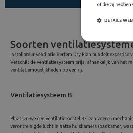
of die zij hebbe
DETAILS WE
Soorten ventilatiesystem
Installateur ventilatie Bertem Dry Plan bundelt expertise 
Verschilt de ventilatiesysteem prijs, afhankelijk van het
ventilatiemogelijkheden op een rij.
Ventilatiesysteem B
Plaatsen we een ventilatietoestel B? Dan voeren mechani
verontreinigde lucht in natte huiskamers (badkamer, wasr