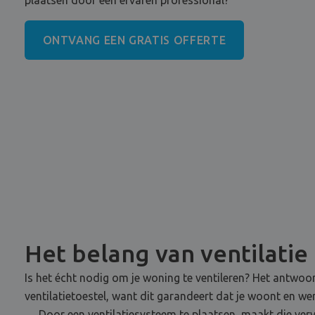
plaatsen door een ervaren professional?
ONTVANG EEN GRATIS OFFERTE
Het belang van ventilatie
Is het écht nodig om je woning te ventileren? Het antwoor
ventilatietoestel, want dit garandeert dat je woont en w
… Door een ventilatiesysteem te plaatsen, maakt die vervu