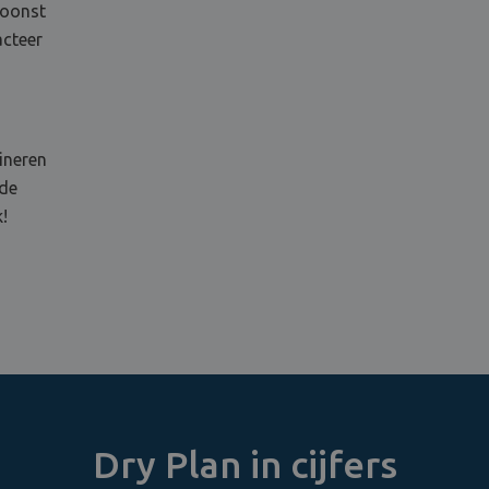
woonst
acteer
ineren
 de
!
Dry Plan in cijfers