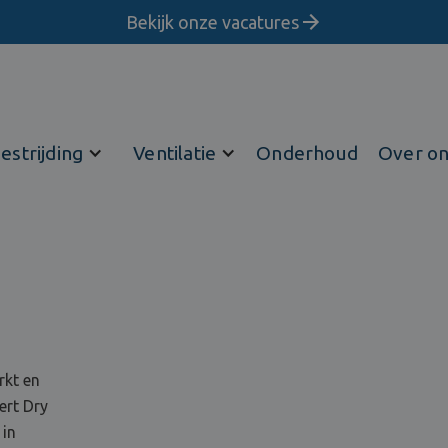
Bekijk onze vacatures
estrijding
Ventilatie
Onderhoud
Over o
rkt en
ert Dry
 in