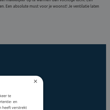
n. Een absolute must voor je woonst! Je ventilatie laten
×
keer te
tentie- en
 heeft verstrekt