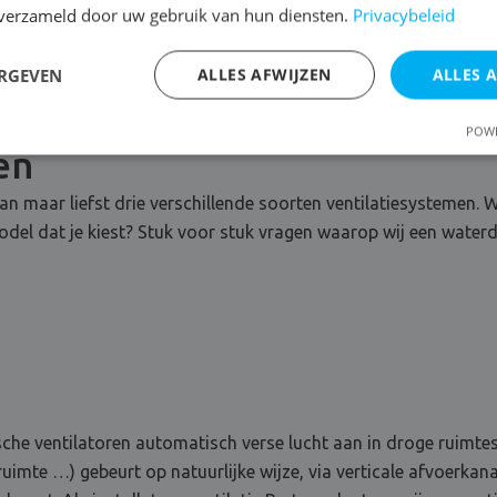
n verzameld door uw gebruik van hun diensten.
Privacybeleid
ERGEVEN
ALLES AFWIJZEN
ALLES 
POWE
en
van maar liefst drie verschillende soorten ventilatiesystemen. W
 model dat je kiest? Stuk voor stuk vragen waarop wij een wate
sche ventilatoren automatisch verse lucht aan in droge ruimt
uimte …) gebeurt op natuurlijke wijze, via verticale afvoerka