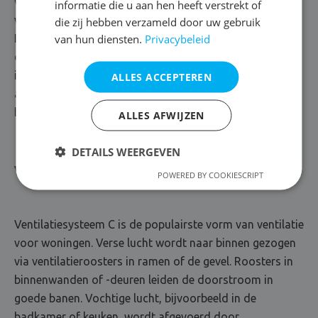
ventilatie plaatsen we minder frequent in woningen,
informatie die u aan hen heeft verstrekt of
want de ventilatoren verbruiken voortdurend energie.
die zij hebben verzameld door uw gebruik
van hun diensten.
Privacybeleid
Het afzuigsysteem is wél praktisch als je bezorgd bent
om de luchtkwaliteit in je omgeving: veel autoverkeer,
industriële bedrijven, geurhinder… Na de mechanische
ALLES ACCEPTEREN
aanvoer wordt de buitenlucht grondig gefilterd. Een
boost voor de binnenlucht!
ALLES AFWIJZEN
DETAILS WEERGEVEN
Ventilatiesysteem C
POWERED BY COOKIESCRIPT
Ventilatiesysteem C is de populairste vorm van ventilatie
voor woningen. Verse lucht wordt naar binnen gezogen
via ventilatieroosters in ramen of de gevel. Roosters in
binnenwanden of -deuren leiden de doorstroom in
goede banen. Vochtige lucht, bijvoorbeeld in de
badkamer of keuken, wordt afgevoerd door