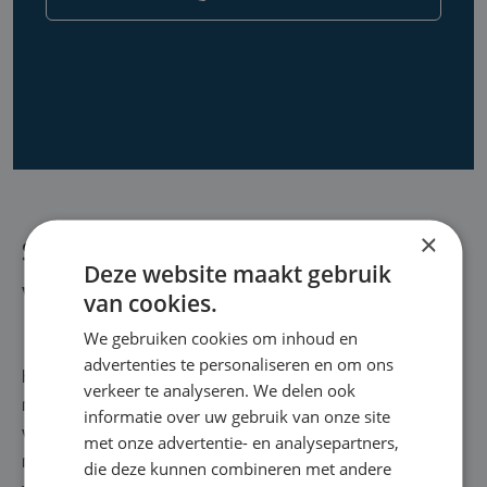
×
Soorten ventilatiesystemen
Deze website maakt gebruik
Ventilatiesysteem B
van cookies.
We gebruiken cookies om inhoud en
advertenties te personaliseren en om ons
Hoe werkt ventilatiesysteem B? In droge ruimtes voeren
verkeer te analyseren. We delen ook
mechanische ventilatoren verse lucht toe. De afvoer van
informatie over uw gebruik van onze site
verontreinigde lucht in natte huiskamers gebeurt op
met onze advertentie- en analysepartners,
natuurlijke wijze, via verticale afvoerkanalen. Dit type
die deze kunnen combineren met andere